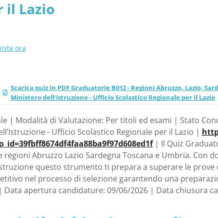
 il Lazio
ista ora
Scarica quiz in PDF Graduatorie B012 - Regioni Abruzzo, Lazio, Sa
Ministero dell’Istruzione - Ufficio Scolastico Regionale per il Lazio
e | Modalità di Valutazione: Per titoli ed esami | Stato Con
l’Istruzione - Ufficio Scolastico Regionale per il Lazio |
http
o_id=39fbff8674df4faa88ba9f97d608ed1f
| Il Quiz Graduat
le regioni Abruzzo Lazio Sardegna Toscana e Umbria. Con do
’Istruzione questo strumento ti prepara a superare le prove
titivo nel processo di selezione garantendo una preparazi
 | Data apertura candidature: 09/06/2026 | Data chiusura c