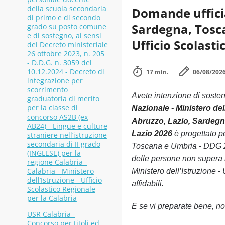
della scuola secondaria
Domande ufficia
di primo e di secondo
Sardegna, Tosca
grado su posto comune
e di sostegno, ai sensi
Ufficio Scolasti
del Decreto ministeriale
26 ottobre 2023, n. 205
- D.D.G. n. 3059 del
10.12.2024 - Decreto di
17 min.
06/08/202
integrazione per
scorrimento
Avete intenzione di soste
graduatoria di merito
per la classe di
Nazionale - Ministero del
concorso AS2B (ex
Abruzzo, Lazio, Sardegna
AB24) - Lingue e culture
Lazio 2026
è progettato p
straniere nell’istruzione
secondaria di II grado
Toscana e Umbria - DDG 293
(INGLESE) per la
delle persone non supera
regione Calabria -
Calabria - Ministero
Ministero dell’Istruzione -
dell’Istruzione - Ufficio
affidabili.
Scolastico Regionale
per la Calabria
E se vi preparate bene, non
USR Calabria -
Concorso per titoli ed