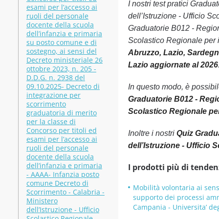
I nostri test pratici Gra
esami per l’accesso ai
ruoli del personale
dell’Istruzione - Ufficio S
docente della scuola
Graduatorie B012 - Region
dell’infanzia e primaria
Scolastico Regionale per i
su posto comune e di
sostegno, ai sensi del
Abruzzo, Lazio, Sardegna
Decreto ministeriale 26
Lazio aggiornate al 2026
ottobre 2023, n. 205 -
D.D.G. n. 2938 del
09.10.2025- Decreto di
In questo modo, è possibi
integrazione per
Graduatorie B012 - Regio
scorrimento
Scolastico Regionale per
graduatoria di merito
per la classe di
Concorso per titoli ed
Inoltre i nostri
Quiz Gradua
esami per l’accesso ai
dell’Istruzione - Ufficio 
ruoli del personale
docente della scuola
dell’infanzia e primaria
I prodotti più di tenden
- AAAA- Infanzia posto
comune Decreto di
Mobilità volontaria ai sens
Scorrimento - Calabria -
supporto dei processi ammin
Ministero
Campania - Universita’ degl
dell’Istruzione - Ufficio
Scolastico Regionale