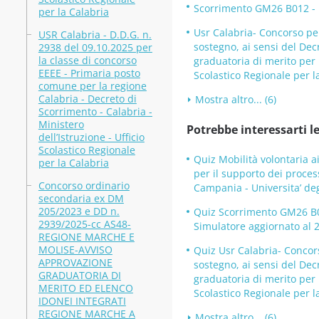
Scorrimento GM26 B012 - DD
per la Calabria
Usr Calabria- Concorso per
USR Calabria - D.D.G. n.
sostegno, ai sensi del Dec
2938 del 09.10.2025 per
la classe di concorso
graduatoria di merito per 
EEEE - Primaria posto
Scolastico Regionale per l
comune per la regione
Calabria - Decreto di
Mostra altro... (6)
Scorrimento - Calabria -
Ministero
Potrebbe interessarti le
dell’Istruzione - Ufficio
Scolastico Regionale
Quiz Mobilità volontaria ai
per la Calabria
per il supporto dei process
Concorso ordinario
Campania - Universita’ degl
secondaria ex DM
205/2023 e DD n.
Quiz Scorrimento GM26 B012
2939/2025-cc AS48-
Simulatore aggiornato al 
REGIONE MARCHE E
MOLISE-AVVISO
Quiz Usr Calabria- Concors
APPROVAZIONE
sostegno, ai sensi del Dec
GRADUATORIA DI
graduatoria di merito per 
MERITO ED ELENCO
Scolastico Regionale per l
IDONEI INTEGRATI
REGIONE MARCHE A
Mostra altro... (6)