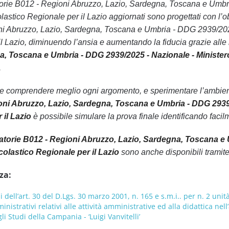
duatorie B012 - Regioni Abruzzo, Lazio, Sardegna, Toscana e Umb
colastico Regionale per il Lazio aggiornati sono progettati con l’
i Abruzzo, Lazio, Sardegna, Toscana e Umbria - DDG 2939/2025 -
l Lazio, diminuendo l’ansia e aumentando la fiducia grazie alle
, Toscana e Umbria - DDG 2939/2025 - Nazionale - Ministero d
.
le comprendere meglio ogni argomento, e sperimentare l’ambiente
ni Abruzzo, Lazio, Sardegna, Toscana e Umbria - DDG 2939/20
 il Lazio
è possibile simulare la prova finale identificando facilm
torie B012 - Regioni Abruzzo, Lazio, Sardegna, Toscana e 
Scolastico Regionale per il Lazio
sono anche disponibili tramite
za:
i dell’art. 30 del D.Lgs. 30 marzo 2001, n. 165 e s.m.i.. per n. 2 unit
istrativi relativi alle attività amministrative ed alla didattica nel
i Studi della Campania - ‘Luigi Vanvitelli’