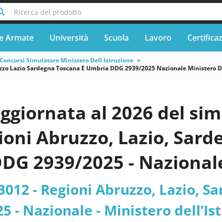
Ricerca del prodotto
e Armate
Università
Scuola
Lavoro
Certifica
Concorsi Simulatore Ministero Dell Istruzione
zo Lazio Sardegna Toscana E Umbria DDG 2939/2025 Nazionale Ministero Dell 
ggiornata al 2026 del si
ioni Abruzzo, Lazio, Sard
DG 2939/2025 - Nazionale
ione - Ufficio Scolastico R
012 - Regioni Abruzzo, Lazio, S
 - Nazionale - Ministero dell’Istr