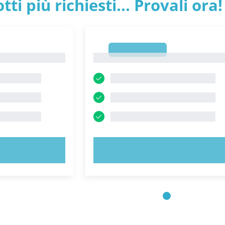
tti più richiesti... Provali ora!
1
1
ORA!
PROVA ORA!