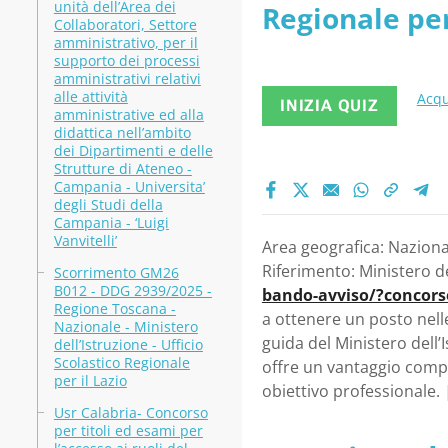
unità dell’Area dei
Regionale per
Collaboratori, Settore
amministrativo, per il
supporto dei processi
amministrativi relativi
alle attività
Acqu
INIZIA QUIZ
amministrative ed alla
didattica nell’ambito
dei Dipartimenti e delle
Strutture di Ateneo -
Campania - Universita’
degli Studi della
Campania - ‘Luigi
Vanvitelli’
Area geografica: Nazional
Riferimento: Ministero del
Scorrimento GM26
B012 - DDG 2939/2025 -
bando-avviso/?concors
Regione Toscana -
a ottenere un posto nel
Nazionale - Ministero
guida del Ministero dell
dell’Istruzione - Ufficio
Scolastico Regionale
offre un vantaggio compe
per il Lazio
obiettivo professionale.
Usr Calabria- Concorso
per titoli ed esami per