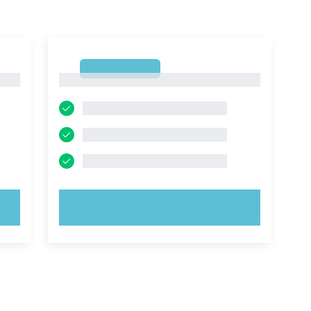
1
1
PROVA ORA!