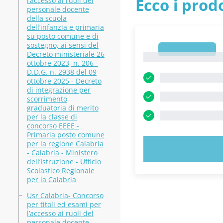
Ecco i prodo
l’accesso ai ruoli del
personale docente
della scuola
dell’infanzia e primaria
su posto comune e di
sostegno, ai sensi del
1
Decreto ministeriale 26
1
ottobre 2023, n. 206 -
D.D.G. n. 2938 del 09
ottobre 2025 - Decreto
di integrazione per
scorrimento
graduatoria di merito
per la classe di
concorso EEEE -
Primaria posto comune
per la regione Calabria
PROVA 
- Calabria - Ministero
dell’Istruzione - Ufficio
Scolastico Regionale
per la Calabria
Usr Calabria- Concorso
per titoli ed esami per
l’accesso ai ruoli del
personale docente