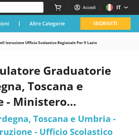
IT
Accedi
zioni
Altre Categorie
ISCRIVITI
Istruzione Ufficio Scolastico Regionale Per Il Lazio
mulatore Graduatorie
egna, Toscana e
 - Ministero
egionale per il Lazio
ardegna, Toscana e Umbria -
uzione - Ufficio Scolastico