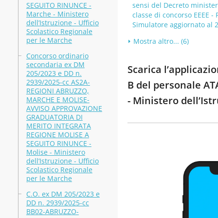
SEGUITO RINUNCE -
sensi del Decreto minister
Marche - Ministero
classe di concorso EEEE - P
dell’Istruzione - Ufficio
Simulatore aggiornato al 
Scolastico Regionale
per le Marche
Mostra altro... (6)
Concorso ordinario
secondaria ex DM
Scarica l’applicazio
205/2023 e DD n.
2939/2025-cc AS2A-
B del personale A
REGIONI ABRUZZO,
- Ministero dell’Is
MARCHE E MOLISE-
AVVISO APPROVAZIONE
GRADUATORIA DI
MERITO INTEGRATA
REGIONE MOLISE A
SEGUITO RINUNCE -
Molise - Ministero
dell’Istruzione - Ufficio
Scolastico Regionale
per le Marche
C.O. ex DM 205/2023 e
DD n. 2939/2025-cc
BB02-ABRUZZO-