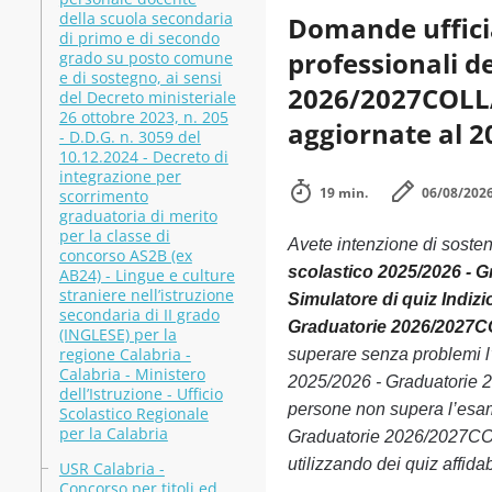
della scuola secondaria
Domande ufficial
di primo e di secondo
professionali d
grado su posto comune
e di sostegno, ai sensi
2026/2027COLLA
del Decreto ministeriale
26 ottobre 2023, n. 205
aggiornate al 2
- D.D.G. n. 3059 del
10.12.2024 - Decreto di
integrazione per
19 min.
06/08/202
scorrimento
graduatoria di merito
per la classe di
Avete intenzione di soste
concorso AS2B (ex
scolastico 2025/2026 - 
AB24) - Lingue e culture
straniere nell’istruzione
Simulatore di quiz Indizio
secondaria di II grado
Graduatorie 2026/2027C
(INGLESE) per la
regione Calabria -
superare senza problemi l’e
Calabria - Ministero
2025/2026 - Graduatorie 
dell’Istruzione - Ufficio
persone non supera l’esame 
Scolastico Regionale
per la Calabria
Graduatorie 2026/2027COL
utilizzando dei quiz affidabi
USR Calabria -
Concorso per titoli ed