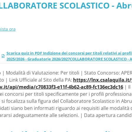
LABORATORE SCOLASTICO - Abruzz
ista ora
Scarica quiz in PDF Indizione dei concorsi per titoli relativi ai pro
2025/2026 - Graduatorie 2026/2027COLLABORATORE SCOLASTICO - Abr
| Modalità di Valutazione: Per titoli | Stato Concorso: APER
o | Link Ufficiale al Sito della PA:
https://lnx.csalaquila.it
ov.it/api/media/c70833f3-e11f-4b62-ac89-fc136ec3dc16
| I
i concorsi per titoli specificamente per i profili professiona
 si focalizza sulla figura del Collaboratore Scolastico in Abru
dati siano ben informati riguardo ai requisiti alle modalità 
ararsi adeguatamente alle selezioni. | Data apertura candi