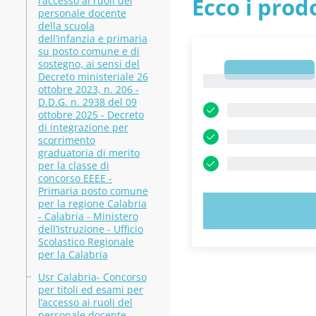
Ecco i prodo
l’accesso ai ruoli del
personale docente
della scuola
dell’infanzia e primaria
su posto comune e di
sostegno, ai sensi del
1
Decreto ministeriale 26
1
ottobre 2023, n. 206 -
D.D.G. n. 2938 del 09
ottobre 2025 - Decreto
di integrazione per
scorrimento
graduatoria di merito
per la classe di
concorso EEEE -
Primaria posto comune
per la regione Calabria
PROVA
- Calabria - Ministero
dell’Istruzione - Ufficio
Scolastico Regionale
per la Calabria
Usr Calabria- Concorso
per titoli ed esami per
l’accesso ai ruoli del
personale docente