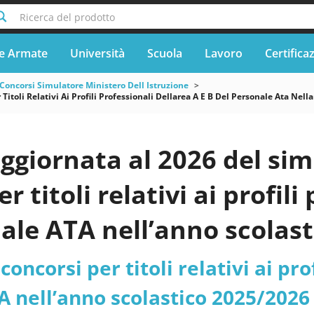
Ricerca del prodotto
e Armate
Università
Scuola
Lavoro
Certifica
Concorsi Simulatore Ministero Dell Istruzione
 Titoli Relativi Ai Profili Professionali Dellarea A E B Del Personale Ata N
ggiornata al 2026 del sim
r titoli relativi ai profili
ale ATA nell’anno scolast
rie 2026/2027COLLABORA
concorsi per titoli relativi ai pro
Ministero dell’Istruzione 
 nell’anno scolastico 2025/2026