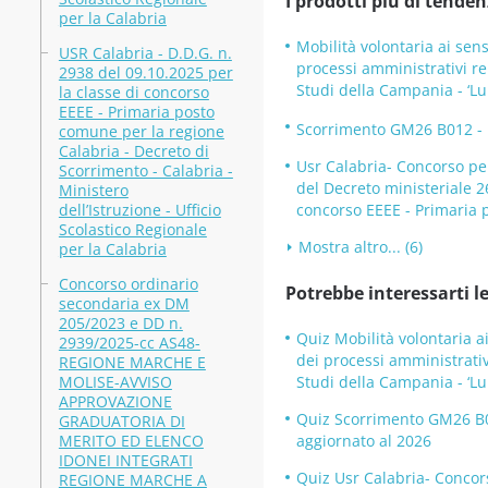
I prodotti più di tenden
per la Calabria
Mobilità volontaria ai sens
USR Calabria - D.D.G. n.
processi amministrativi rel
2938 del 09.10.2025 per
Studi della Campania - ‘Lui
la classe di concorso
EEEE - Primaria posto
Scorrimento GM26 B012 - DD
comune per la regione
Calabria - Decreto di
Usr Calabria- Concorso per
Scorrimento - Calabria -
del Decreto ministeriale 2
Ministero
dell’Istruzione - Ufficio
concorso EEEE - Primaria p
Scolastico Regionale
Mostra altro... (6)
per la Calabria
Concorso ordinario
Potrebbe interessarti le
secondaria ex DM
205/2023 e DD n.
Quiz Mobilità volontaria ai
2939/2025-cc AS48-
dei processi amministrativi
REGIONE MARCHE E
MOLISE-AVVISO
Studi della Campania - ‘Lui
APPROVAZIONE
Quiz Scorrimento GM26 B012
GRADUATORIA DI
MERITO ED ELENCO
aggiornato al 2026
IDONEI INTEGRATI
Quiz Usr Calabria- Concors
REGIONE MARCHE A