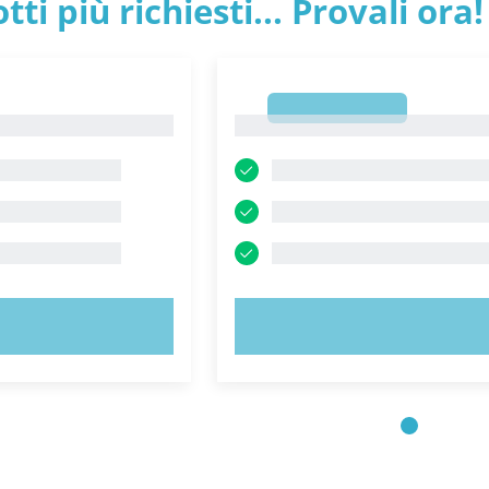
tti più richiesti... Provali ora!
1
1
 ORA!
PROVA ORA!