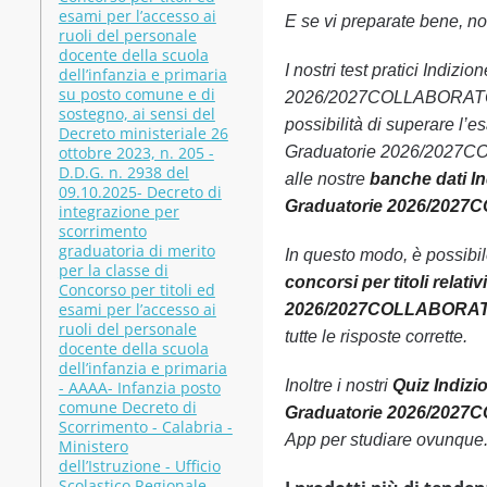
esami per l’accesso ai
E se vi preparate bene, non
ruoli del personale
docente della scuola
I nostri test pratici Indizi
dell’infanzia e primaria
su posto comune e di
2026/2027COLLABORATORE S
sostegno, ai sensi del
possibilità di superare l’e
Decreto ministeriale 26
ottobre 2023, n. 205 -
Graduatorie 2026/2027COL
D.D.G. n. 2938 del
alle nostre
banche dati Ind
09.10.2025- Decreto di
Graduatorie 2026/2027C
integrazione per
scorrimento
graduatoria di merito
In questo modo, è possibi
per la classe di
concorsi per titoli relati
Concorso per titoli ed
esami per l’accesso ai
2026/2027COLLABORATORE
ruoli del personale
tutte le risposte corrette.
docente della scuola
dell’infanzia e primaria
Inoltre i nostri
Quiz Indizio
- AAAA- Infanzia posto
comune Decreto di
Graduatorie 2026/2027C
Scorrimento - Calabria -
App per studiare ovunque
Ministero
dell’Istruzione - Ufficio
Scolastico Regionale