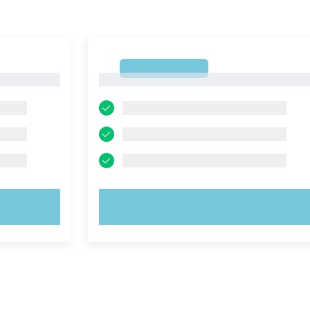
1
1
PROVA ORA!