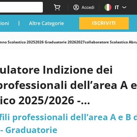
IT
Accedi
zioni
Altre Categorie
ISCRIVITI
ellanno Scolastico 20252026 Graduatorie 20262027collaboratore Scolastico Abr
ulatore Indizione dei
 professionali dell’area A 
ico 2025/2026 -
TORE SCOLASTICO -
fili professionali dell’area A e B 
e del Merito
 - Graduatorie