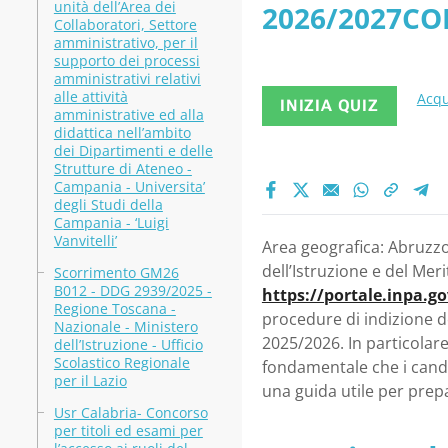
unità dell’Area dei
2026/2027COL
Collaboratori, Settore
amministrativo, per il
del Merito
supporto dei processi
amministrativi relativi
alle attività
Acqu
INIZIA QUIZ
amministrative ed alla
didattica nell’ambito
dei Dipartimenti e delle
Strutture di Ateneo -
Campania - Universita’
degli Studi della
Campania - ‘Luigi
Vanvitelli’
Area geografica: Abruzzo 
dell’Istruzione e del Merit
Scorrimento GM26
B012 - DDG 2939/2025 -
https://portale.inpa.g
Regione Toscana -
procedure di indizione de
Nazionale - Ministero
2025/2026. In particolare
dell’Istruzione - Ufficio
Scolastico Regionale
fondamentale che i candi
per il Lazio
una guida utile per prep
Usr Calabria- Concorso
per titoli ed esami per