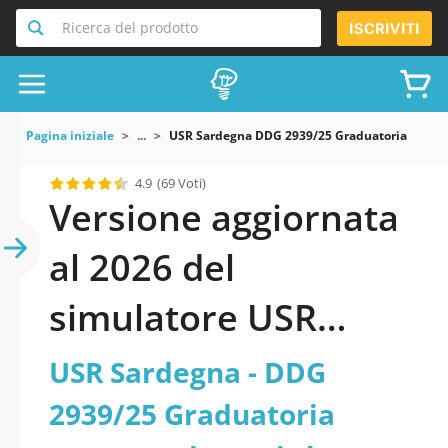
Ricerca del prodotto
ISCRIVITI
Pagina iniziale
...
USR Sardegna DDG 2939/25 Graduatoria Concors
4.9
(69 Voti)
Versione aggiornata
al 2026 del
simulatore USR
Sardegna - DDG
USR Sardegna - DDG
2939/25 Graduatoria
2939/25 Graduatoria