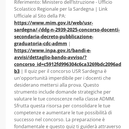
Riferimento: Ministero dell’Istruzione - Ufficio
Scolastico Regionale per la Sardegna | Link
Ufficiale al Sito della PA:
https://www.mim.gov.it/web/usr-
sardegna/-/ddg-n-2939-2025-concorso-docenti-
secondaria-decreto-pubblicazione-
graduatoria-cdc-admm
|
https://www.inpa.gov.it/bandi-e-
avvisi/dettaglio-bando-avviso/?
concorso_id=c5912fd996304c6ca3269bdc2096ad
b3
| Il quiz per il concorso USR Sardegna è
un'opportunità imperdibile per i docenti che
desiderano mettersi alla prova. Questo
strumento include domande strategiche per
valutare le tue conoscenze nella classe ADMM.
Sfrutta questa risorsa per consolidare le tue
competenze e aumentare le tue possibilità di
successo nel concorso. La preparazione è
fondamentale e questo quiz ti guiderà attraverso