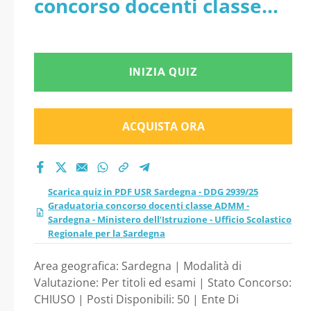
concorso docenti classe
concorso docenti
ADMM - Sardegna -
classe ADMM -
Ministero dell’Istruzione -
INIZIA QUIZ
Sardegna - Ministero
Ufficio Scolastico
dell’Istruzione -
Regionale per la Sardegna
ACQUISTA ORA
Ufficio Scolastico
Regionale per la
Scarica quiz in PDF USR Sardegna - DDG 2939/25
Graduatoria concorso docenti classe ADMM -
Sardegna
Sardegna - Ministero dell’Istruzione - Ufficio Scolastico
Regionale per la Sardegna
Area geografica: Sardegna | Modalità di
Valutazione: Per titoli ed esami | Stato Concorso:
CHIUSO | Posti Disponibili: 50 | Ente Di