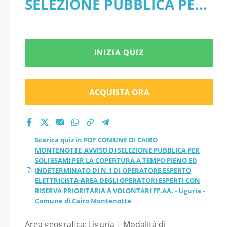
SELEZIONE PUBBLICA PER
O DI SELEZIONE
SOLI ESAMI PER LA
PUBBLICA PER SOLI
COPERTURA A TEMPO
INIZIA QUIZ
ESAMI PER LA
PIENO ED
COPERTURA A
INDETERMINATO DI N.1 DI
ACQUISTA ORA
TEMPO PIENO ED
OPERATORE ESPERTO
ELETTRICISTA-AREA DEGLI
INDETERMINATO DI
Scarica quiz in PDF COMUNE DI CAIRO
OPERATORI ESPERTI CON
MONTENOTTE_AVVISO DI SELEZIONE PUBBLICA PER
N.1 DI OPERATORE
SOLI ESAMI PER LA COPERTURA A TEMPO PIENO ED
RISERVA PRIORITARIA A
INDETERMINATO DI N.1 DI OPERATORE ESPERTO
ESPERTO
ELETTRICISTA-AREA DEGLI OPERATORI ESPERTI CON
VOLONTARI FF.AA. -
RISERVA PRIORITARIA A VOLONTARI FF.AA. - Liguria -
Comune di Cairo Montenotte
ELETTRICISTA-AREA
Liguria - Comune di Cairo
Area geografica: Liguria | Modalità di