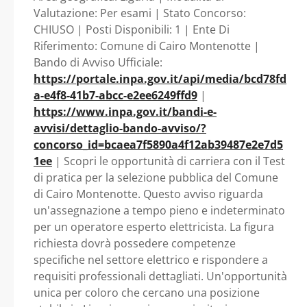
DEGLI OPERATORI
Montenotte
Valutazione: Per esami | Stato Concorso:
CHIUSO | Posti Disponibili: 1 | Ente Di
ESPERTI CON
Riferimento: Comune di Cairo Montenotte |
Bando di Avviso Ufficiale:
RISERVA PRIORITARIA
https://portale.inpa.gov.it/api/media/bcd78fd
a-e4f8-41b7-abcc-e2ee6249ffd9
|
A VOLONTARI FF.AA.
https://www.inpa.gov.it/bandi-e-
avvisi/dettaglio-bando-avviso/?
- Liguria - Comune di
concorso_id=bcaea7f5890a4f12ab39487e2e7d5
1ee
| Scopri le opportunità di carriera con il Test
Cairo Montenotte
di pratica per la selezione pubblica del Comune
di Cairo Montenotte. Questo avviso riguarda
un'assegnazione a tempo pieno e indeterminato
per un operatore esperto elettricista. La figura
richiesta dovrà possedere competenze
specifiche nel settore elettrico e rispondere a
requisiti professionali dettagliati. Un'opportunità
unica per coloro che cercano una posizione