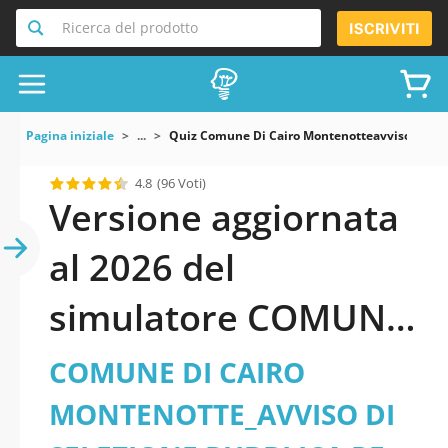
Ricerca del prodotto
ISCRIVITI
Pagina iniziale
...
Quiz Comune Di Cairo Montenotteavviso Di Sele
4.8
(96 Voti)
Versione aggiornata
al 2026 del
simulatore COMUNE
DI CAIRO
COMUNE DI CAIRO
MONTENOTTE_AVVIS
MONTENOTTE_AVVISO DI