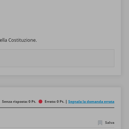
della Costituzione.
Senza risposta: 0 Pt.
Errato: 0 Pt.
Segnala la domanda errata
Salva