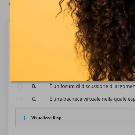
4.9
(681 Voti)
Domanda 1/10
Informatica
Cos'è una mailing list?
Seleziona la risposta:
A.
È un sistema organizzato per la part
B.
È un forum di discussione di argoment
C.
È una bacheca virtuale nella quale es
Visualizza Risp.