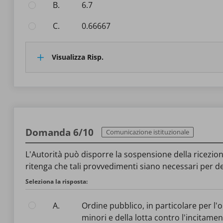
B.
6.7
C.
0.66667
Visualizza Risp.
Domanda 6/10
Comunicazione istituzionale
L'Autorità può disporre la sospensione della ricezion
ritenga che tali provvedimenti siano necessari per de
Seleziona la risposta:
A.
Ordine pubblico, in particolare per l'opera di prevenzione, investigazione, individuazione e perseguimento di reati, anche in vista della tutela dei
minori e della lotta contro l'incitame