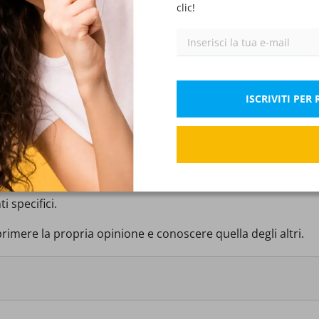
clic!
Corretto: 0.5 Pt.
Se
ISCRIVITI PE
ecipazione di più persone in una discussione tramite email.
i specifici.
primere la propria opinione e conoscere quella degli altri.