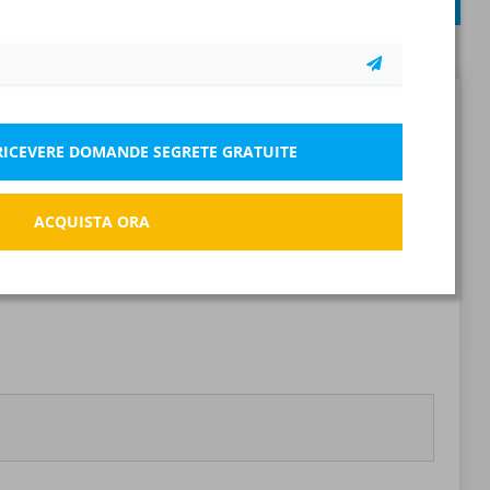
INVIA
nza risposta: 0 Pt.
Errato: -0.15 Pt.
Segnala la domanda errata
R RICEVERE DOMANDE SEGRETE GRATUITE
Salva
ACQUISTA ORA