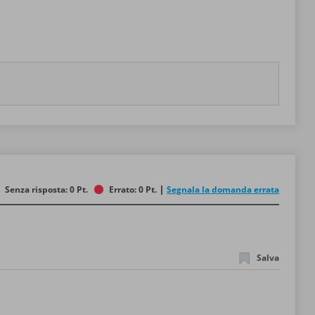
Senza risposta: 0 Pt.
Errato: 0 Pt.
Segnala la domanda errata
Salva