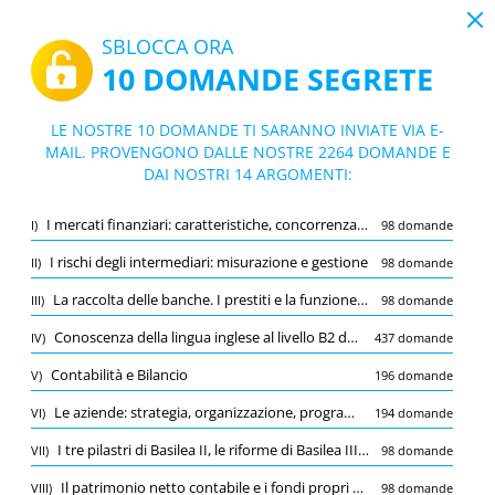
19:43
SBLOCCA ORA
10 DOMANDE SEGRETE
PDF
|
Guida per Concorso Banca D'Italia 2024 20 Esperti con orientamento nelle discipline economico-aziendale
Quiz Concorso Banca D'Italia 2024 20 Es
LE NOSTRE 10 DOMANDE TI SARANNO INVIATE VIA E-
perti con orientamento nelle discipline
MAIL. PROVENGONO DALLE NOSTRE 2264 DOMANDE E
10/2264 Domande
14 argomenti
DAI NOSTRI 14 ARGOMENTI:
economico-aziendale
Flashcard
Nuovo
I mercati finanziari: caratteristiche, concorrenza ed efficienza, formazione dei prezzi
I)
98 domande
Pratica
Esame
Modalità apprendimento
I rischi degli intermediari: misurazione e gestione
II)
98 domande
Prova gratuita
/
10
La raccolta delle banche. I prestiti e la funzione allocativa. La gestione della liquidità e della tesoreria
III)
98 domande
Conoscenza della lingua inglese al livello B2 del Quadro Comune Europeo di 
(1/437)
Conoscenza della lingua inglese al livello B2 del Quadro Comune Europeo di riferimento per le lingue
IV)
437 domande
Altro (9)
Contabilità e Bilancio
V)
196 domande
A
INVIA
A
Le aziende: strategia, organizzazione, programmazione e controllo
VI)
194 domande
I tre pilastri di Basilea II, le riforme di Basilea III e l’implementazione nella disciplina europea
VII)
98 domande
Il patrimonio netto contabile e i fondi propri degli intermediari
VIII)
98 domande
Salva
Segnala la domanda errata