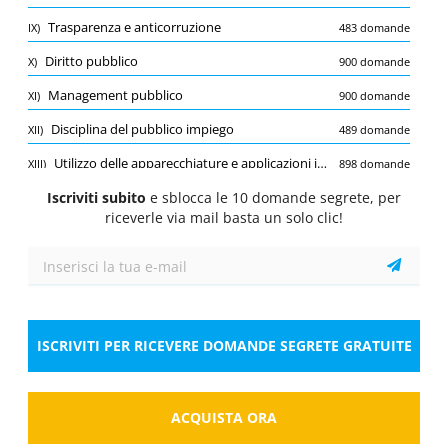
Quiz
Trasparenza e anticorruzione
IX)
483 domande
1/10
0.75 Pt.
0 Pt.
-0.25 Pt.
Diritto pubblico
X)
900 domande
Contabilità pubblica
Management pubblico
XI)
900 domande
Con riferimento alla ripartizione delle entrate
dello Stato per titoli e categorie quali tra le
Disciplina del pubblico impiego
XII)
489 domande
seguenti confluiscono nel Titolo IV?
Utilizzo delle apparecchiature e applicazioni informatiche più diffuse (utilizzo dei programmi Word ed Excel o simili open source e utilizzo dei sistemi di posta elettronica)
XIII)
898 domande
Seleziona la risposta
1 risposta corretta
Iscriviti subito
Conoscenza della normativa in materia di privacy
e sblocca le 10 domande segrete, per
XIV)
967 domande
A.
Lotto, lotterie ed altre attività di giuoco.
riceverle via mail basta un solo clic!
Codice degli Appalti D.lgs 36/2023
XV)
941 domande
B.
Proventi speciali.
C.
Accensione di prestiti.
ISCRIVITI PER RICEVERE DOMANDE SEGRETE GRATUITE
Risposta
ACQUISTA ORA
Salva