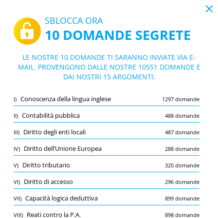
19:44
SBLOCCA ORA
10 DOMANDE SEGRETE
PDF
|
Guida per Concorso Istruttore Amministrativo Comune di Bergamo 2025
Quiz Concorso Istruttore Amministrativ
LE NOSTRE 10 DOMANDE TI SARANNO INVIATE VIA E-
o Comune di Bergamo 2025
MAIL. PROVENGONO DALLE NOSTRE 10551 DOMANDE E
10/10551 Domande
15 argomenti
DAI NOSTRI 15 ARGOMENTI:
Flashcard
Nuovo
Conoscenza della lingua inglese
I)
1297 domande
Pratica
Esame
Modalità apprendimento
Contabilità pubblica
II)
488 domande
Prova gratuita
/
10
Diritto degli enti locali
III)
487 domande
Contabilità pubblica
(2/488)
Diritto dell‘Unione Europea
IV)
288 domande
Altro (8)
Diritto tributario
V)
320 domande
A
INVIA
A
Diritto di accesso
VI)
296 domande
Capacità logica deduttiva
VII)
899 domande
Reati contro la P.A.
VIII)
898 domande
Salva
Segnala la domanda errata