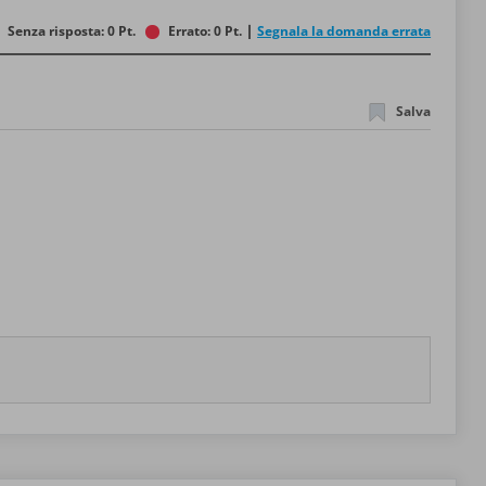
Senza risposta: 0 Pt.
Errato: 0 Pt.
Segnala la domanda errata
Salva