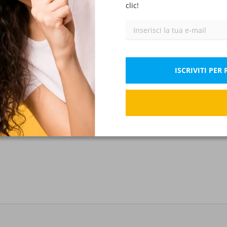
clic!
Corretto: 1 Pt.
ISCRIVITI PE
rare la pressione atmosferica?