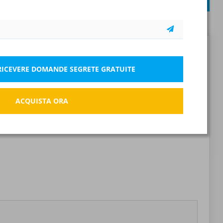
INVIA
Senza risposta: 0 Pt.
Errato: 0 Pt.
Segnala la domanda errata
R RICEVERE DOMANDE SEGRETE GRATUITE
Salva
ACQUISTA ORA