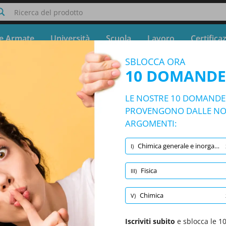
Ricerca del prodotto
e Armate
Università
Scuola
Lavoro
Certifica
SBLOCCA ORA
stero della Difesa Assistente Tecnico
10 DOMANDE
nato
Prova gratuita - Simulatore Quiz Concorso Ministero della
LE NOSTRE 10 DOMANDE T
10/8389 Domande
5 argomenti e 8389 domande
PROVENGONO DALLE NOS
ARGOMENTI:
Chimica generale e inorganica
I)
Domande casuali
|
10 Domande per Test
|
20 Minuti
|
70% per superamento
Fisica
III)
miche e prove tecnologiche
Chimica
(2/2819)
Chimica generale e inorganica
(2/3572)
Fisica
Chimica
V)
Iscriviti subito
e sblocca le 1