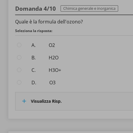
Domanda 4/10
Chimica generale e inorganica
Quale è la formula dell'ozono?
Seleziona la risposta:
A.
O2
B.
H2O
C.
H3O+
D.
O3
Visualizza Risp.