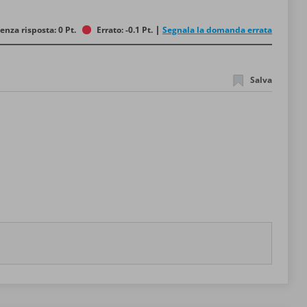
enza risposta: 0 Pt.
Errato: -0.1 Pt.
Segnala la domanda errata
Salva