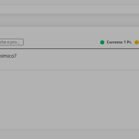
 tecnologiche
Corretto: 1 Pt.
chimico?