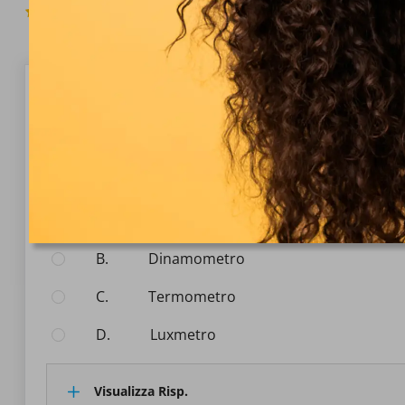
5.0
(635 Voti)
Domanda 1/10
Metrologia
Quale strumento di misura viene utilizzato per misu
Seleziona la risposta:
A.
Barometro
B.
Dinamometro
C.
Termometro
D.
Luxmetro
Visualizza Risp.