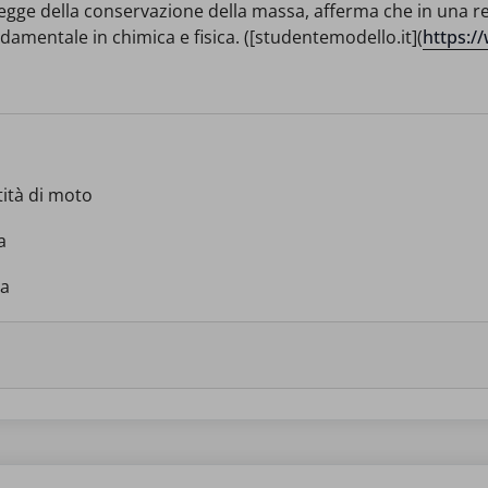
legge della conservazione della massa, afferma che in una r
damentale in chimica e fisica. ([studentemodello.it](
https:/
tità di moto
a
sa