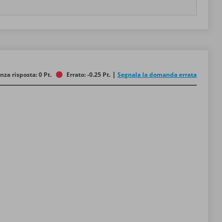
nza risposta: 0 Pt.
Errato: -0.25 Pt.
Segnala la domanda errata