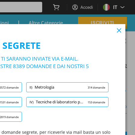
IT
Accedi
zioni
Altre Categorie
ISCRIVITI
 Chimico-Fisico FT49 personale n
 SEGRETE
 Difesa Assistente Tecnico Chimico-Fisico FT49 personale non dir
I SARANNO INVIATE VIA E-MAIL.
TRE 8389 DOMANDE E DAI NOSTRI 5
Aggiornato il 2024/07/12
Metrologia
II)
3572 domande
314 domande
Modalità apprendimento
Tecniche di laboratorio per analisi chimiche e prove tecnologiche
IV)
1531 domande
153 domande
(2/1531)
Altro
2819 domande
A
Domanda:
/
10
A
0 domande segrete, per riceverle via mail basta un solo