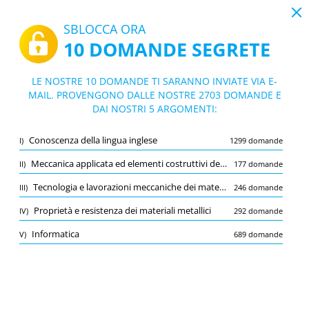
19:43
SBLOCCA ORA
10 DOMANDE SEGRETE
PDF
|
Guida per Simulatore Quiz Concorso Ministero della Difesa Assistente Tecnico per le Lavorazioni FT54 personale non dirigenziale a tempo indeterminato
Quiz Simulatore Quiz Concorso Minister
LE NOSTRE 10 DOMANDE TI SARANNO INVIATE VIA E-
o della Difesa Assistente Tecnico per le L
MAIL. PROVENGONO DALLE NOSTRE 2703 DOMANDE E
10/2703 Domande
5 argomenti
DAI NOSTRI 5 ARGOMENTI:
avorazioni FT54 personale non dirigenzi
Flashcard
ale a tempo indeterminato
Nuovo
Conoscenza della lingua inglese
I)
1299 domande
Pratica
Esame
Modalità apprendimento
Meccanica applicata ed elementi costruttivi delle macchine e Misure meccaniche
II)
177 domande
Prova gratuita
/
10
Tecnologia e lavorazioni meccaniche dei materiali
III)
246 domande
Proprietà e resistenza dei materiali metallici
(2/292)
Proprietà e resistenza dei materiali metallici
IV)
292 domande
Altro (4)
Informatica
V)
689 domande
A
INVIA
A
Salva
Segnala la domanda errata