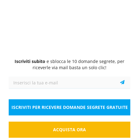
Quiz
1/10
1 Pt.
0 Pt.
0 Pt.
Proprietà e resistenza dei materiali metallici
Quali dei seguenti materiali metallici ha la
maggiore resistenza alla corrosione atmosferica?
Seleziona la risposta
1 risposta corretta
A.
Alluminio
Iscriviti subito
e sblocca le 10 domande segrete, per
riceverle via mail basta un solo clic!
B.
Ferro
C.
Acciaio inossidabile
D.
Rame
ISCRIVITI PER RICEVERE DOMANDE SEGRETE GRATUITE
Risposta
ACQUISTA ORA