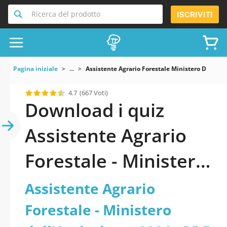
Ricerca del prodotto
ISCRIVITI
Pagina iniziale
...
Assistente Agrario Forestale Ministero Dell Agr
4.7
(667 Voti)
Download i quiz
Assistente Agrario
Forestale - Ministero
dell’Agricoltura 2024
Assistente Agrario
pdf versione 2026
Forestale - Ministero