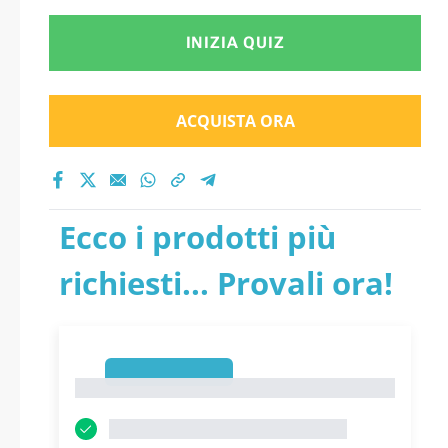
INIZIA QUIZ
ACQUISTA ORA
Ecco i prodotti più
richiesti... Provali ora!
1
1