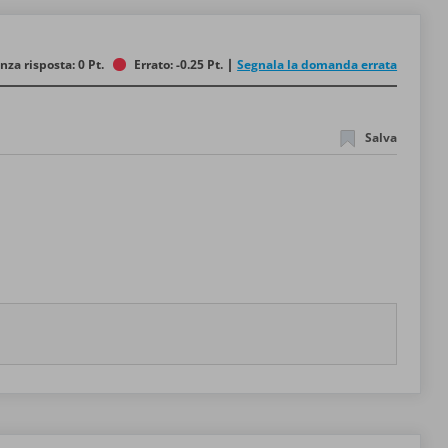
nza risposta: 0 Pt.
Errato: -0.25 Pt.
Segnala la domanda errata
Salva