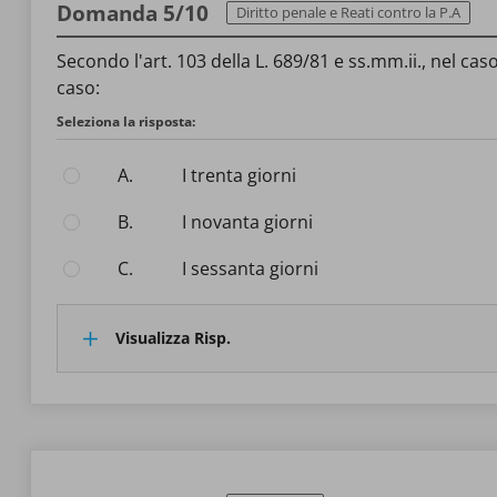
Domanda 5/10
Diritto penale e Reati contro la P.A
Secondo l'art. 103 della L. 689/81 e ss.mm.ii., nel c
caso:
Seleziona la risposta:
A.
i trenta giorni
B.
i novanta giorni
C.
i sessanta giorni
Visualizza Risp.