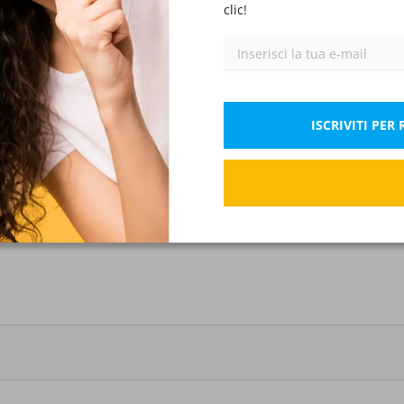
clic!
Inglese
IX)
Diritto civile
XI)
Corretto: 0.75 Pt.
Se
ISCRIVITI PE
 di cui all’Allegato 2 del D.Lgs. 118/2011, la voce “Perdite p