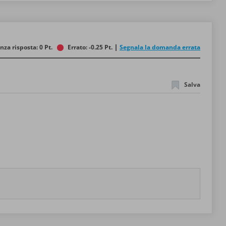
nza risposta: 0 Pt.
Errato: -0.25 Pt.
Segnala la domanda errata
Salva