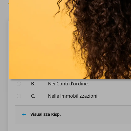
4.6
(656 Voti)
Domanda 1/10
Contabilità economico patrimoniale
Per lo Schema di Stato Patrimoniale degli enti del SSN
Seleziona la risposta:
A.
Nel Patrimonio netto.
B.
Nei Conti d’ordine.
C.
Nelle Immobilizzazioni.
Visualizza Risp.