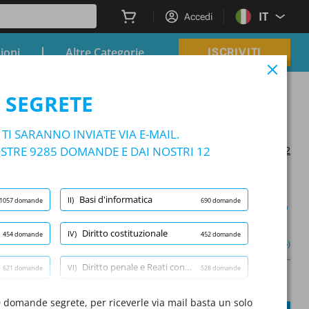
IT
Accedi
zioni
Altre Categorie
ISCRIVITI
de Sanitarie Locali ASL
 SEGRETE
stente Amministrativo Aziende Sanitarie Locali ASL
I SARANNO INVIATE VIA E-MAIL.
TRE 9285 DOMANDE E DAI NOSTRI 12
Aggiornato il 2026/05/12
Basi d'informatica
II)
1057 domande
690 domande
Modalità apprendimento
Diritto costituzionale
IV)
454 domande
452 domande
 penale e Reati contro la P.A
(1/528)
Altro (5)
Diritto penale e Reati contro la P.A
VI)
621 domande
528 domande
A
Domanda:
/
10
A
Diritto amministrativo
0 domande segrete, per riceverle via mail basta un solo
VIII)
688 domande
1956 domande