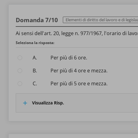
Domanda 7/10
Elementi di diritto del lavoro e di legislazi
Ai sensi dell'art. 20, legge n. 977/1967, l'orario di l
Seleziona la risposta:
A.
Per più di 6 ore.
B.
Per più di 4 ore e mezza.
C.
Per più di 5 ore e mezza.
Visualizza Risp.