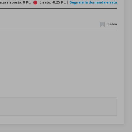
nza risposta: 0 Pt.
Errato: -0.25 Pt.
Segnala la domanda errata
Salva