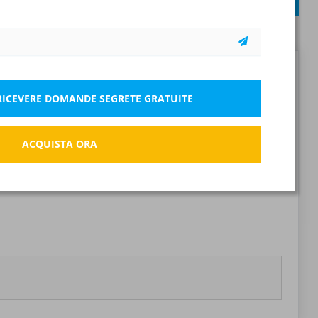
INVIA
Codice in materia di protezione dei dati personali D.Lgs 196/2003 ss.mm.ii. e Regolamento UE n. 2016/679 (GDPR)
X)
1165 domande
522 domande
Cenni sul vigente Decreto Legislativo n. 81/2008 in materia di salute e sicurezza nei luoghi di lavoro
XII)
205 domande
947 domande
nza risposta: 0 Pt.
Errato: -0.25 Pt.
Segnala la domanda errata
R RICEVERE DOMANDE SEGRETE GRATUITE
ortate a nuovo” rientra:
Salva
ACQUISTA ORA