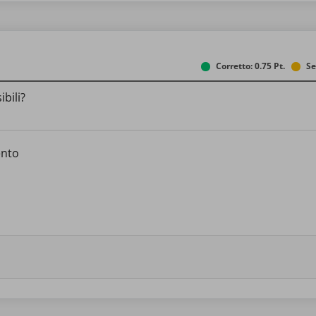
Corretto: 0.75 Pt.
Se
bili?
ento