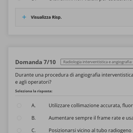
Visualizza Risp.
Domanda 7/10
Radiologia interventistica e angiografia: ruolo del tecn
Durante una procedura di angiografia interventistica
e agli operatori?
Seleziona la risposta:
A.
Utilizzare collimazione accurata, flu
B.
Aumentare sempre il frame rate e usa
C.
Posizionarsi vicino al tubo radiogeno