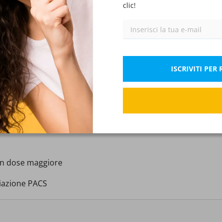
clic!
Radioprotezione del paziente, degli operatori e della popolazione
IX)
Discipline mediche
XI)
degli esami
Corretto: 0.75 Pt.
Se
Medicina nucleare e PET: radiofarmaci, procedure e radioprotezione
XIII)
ISCRIVITI PE
evato in radiografia digitale rispetto al range raccomandat
Privacy, consenso informato e trattamento dei dati sanitari
XV)
Sicurezza sul lavoro e rischio biologico, chimico e fisico in ambito sanitario
XVII)
tore e dose eccessiva al paziente
Controlli di qualità, dose e ottimizzazione degli esami
XIX)
con dose maggiore
Elementi di anatomia e ortopedia
XXI)
viazione PACS
Elementi di pronto soccorso
XXIII)