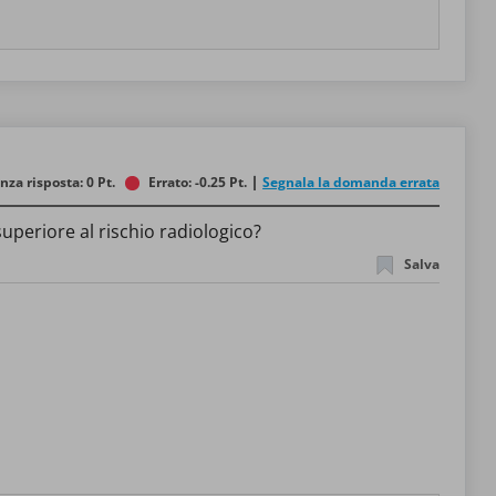
nza risposta: 0 Pt.
Errato: -0.25 Pt.
Segnala la domanda errata
periore al rischio radiologico?
Salva