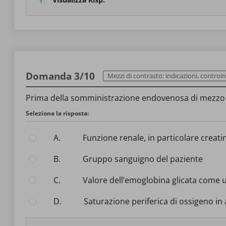
Domanda 3/10
Mezzi di contrasto: indicazioni, controindicazioni e gestione delle
Prima della somministrazione endovenosa di mezzo di 
Seleziona la risposta:
A.
Funzione renale, in particolare creat
B.
Gruppo sanguigno del paziente
C.
Valore dell’emoglobina glicata come
D.
Saturazione periferica di ossigeno 