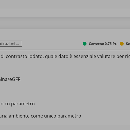
 reazioni avverse
Corretto: 0.75 Pt.
Se
contrasto iodato, quale dato è essenziale valutare per ridu
inina/eGFR
 unico parametro
in aria ambiente come unico parametro