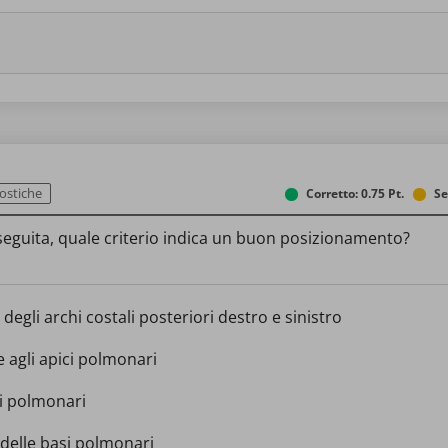
nostiche
Corretto: 0.75 Pt.
Se
seguita, quale criterio indica un buon posizionamento?
gli archi costali posteriori destro e sinistro
 agli apici polmonari
pi polmonari
e delle basi polmonari