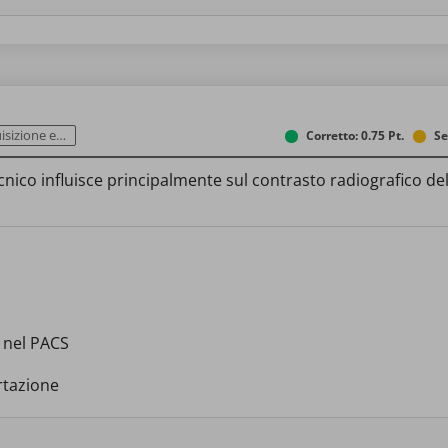
à dell’immagine
Corretto: 0.75 Pt.
Se
ecnico influisce principalmente sul contrasto radiografico de
 nel PACS
ertazione