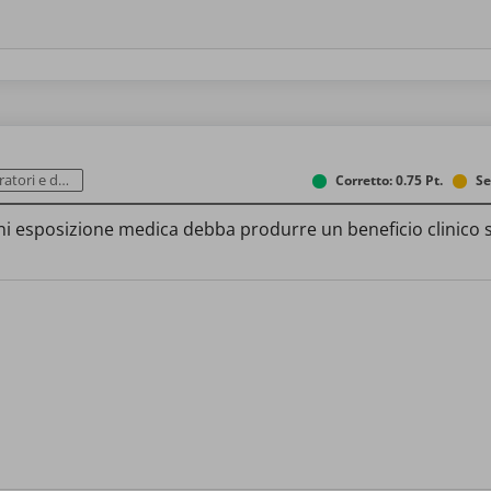
a popolazione
Corretto: 0.75 Pt.
Se
i esposizione medica debba produrre un beneficio clinico su