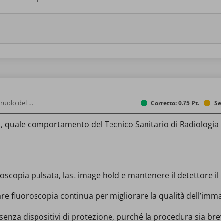
ico e sicurezza
Corretto: 0.75 Pt.
Se
, quale comportamento del Tecnico Sanitario di Radiologia M
oroscopia pulsata, last image hold e mantenere il detettore il 
re fluoroscopia continua per migliorare la qualità dell’imm
 senza dispositivi di protezione, purché la procedura sia br