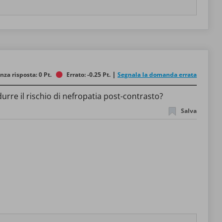
nza risposta: 0 Pt.
Errato: -0.25 Pt.
Segnala la domanda errata
rre il rischio di nefropatia post-contrasto?
Salva