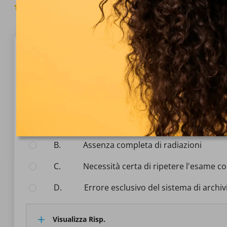
4.6
(499 Voti)
Domanda 1/10
Controlli di qualità, dose e ottimizzazione 
Che cosa indica un valore di exposure index molto el
Seleziona la risposta:
A.
Possibile sovraesposizione del rivela
B.
Assenza completa di radiazioni
C.
Necessità certa di ripetere l'esame 
D.
Errore esclusivo del sistema di archi
Visualizza Risp.