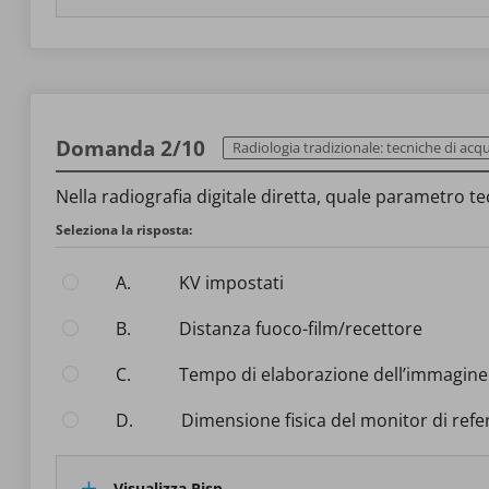
Domanda 2/10
Radiologia tradizionale: tecniche di acquisizione e qualit
Nella radiografia digitale diretta, quale parametro t
Seleziona la risposta:
A.
kV impostati
B.
Distanza fuoco-film/recettore
C.
Tempo di elaborazione dell’immagine
D.
Dimensione fisica del monitor di ref
Visualizza Risp.