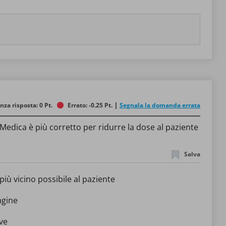
nza risposta: 0 Pt.
Errato: -0.25 Pt.
Segnala la domanda errata
edica è più corretto per ridurre la dose al paziente
Salva
più vicino possibile al paziente
agine
eve