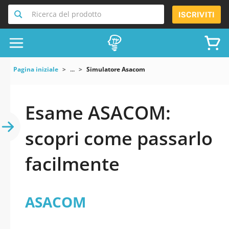
Ricerca del prodotto
ISCRIVITI
Pagina iniziale
...
Simulatore Asacom
Esame ASACOM:
scopri come passarlo
facilmente
ASACOM