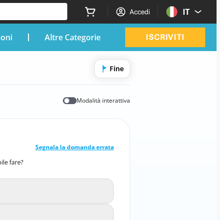
IT
Accedi
ioni
Altre Categorie
ISCRIVITI
Fine
Modalità interattiva
RISPOSTA CORRETTA
10
/
1
Segnala la domanda errata
ile fare?
 spia dell'olio, cosa è consigliabile fare?
re a guidare normalmente
A
 numero di giri del motore
B