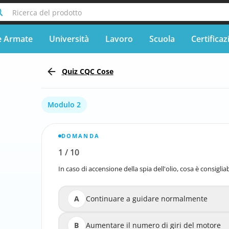
Ricerca del prodotto
e Armate
Università
Lavoro
Scuola
Certificaz
Quiz CQC Cose
Modulo 2
DOMANDA
1
/
10
Segnala la domanda errata
In caso di accensione della spia dell'olio, cosa è consigliab
In caso di accensione della
A
Continuare a guidare normalmente
Continua
B
Aumentare il numero di giri del motore
Aumentare il