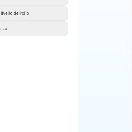
vello dell'olio
rollare il livello dell'olio
C
nico
e e chiamare un meccanico
D
SPIEGAZIONE
ica una bassa pressione dell'olio
motore. È fondamentale fermarsi
'olio per evitare danni al motore.