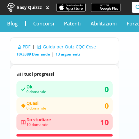
Easy Quizzz
blog
Concorsi
Patenti
Abilitazioni
Forz
PDF
|
Guida per Quiz CQC Cose
10/3389 Domande
13 argomenti
I tuoi progressi
Ok
0
0 domande
Quasi
0
0 domande
Da studiare
10
10 domande