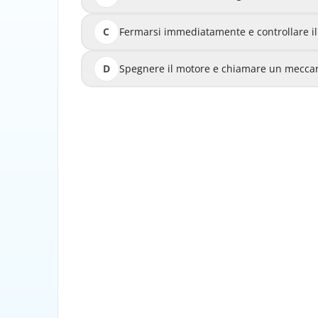
C
Fermarsi immediatamente e controllare il li
Fermarsi immediatamente e cont
D
Spegnere il motore e chiamare un mecca
Spegnere il motor
Quando si accende la spia dell'olio, ind
motore, che può causare danni al 
immediatamente e controllare il livello dell