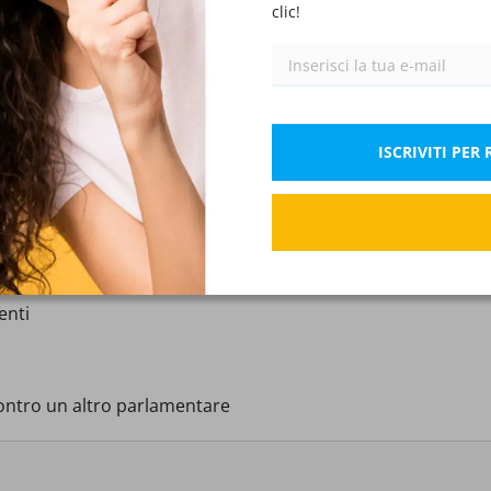
clic!
Filosofia e storia
IX)
Scienze economiche
XI)
Scienze naturali, chimica, microbiologia
XIII)
ISCRIVITI PE
l Governo:
Scienze, tecnologie e tecniche agrarie
XV)
Scienze e tecnologie delle costruzioni
XVII)
condotta
Musica
enti
XIX)
Matematica e Fisica
XXI)
contro un altro parlamentare
Italiano – Storia
XXIII)