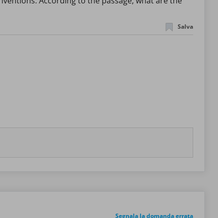
Inventions. According to the passage, what are the
Salva
Segnala la domanda errata