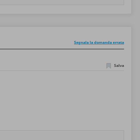
Segnala la domanda errata
Salva