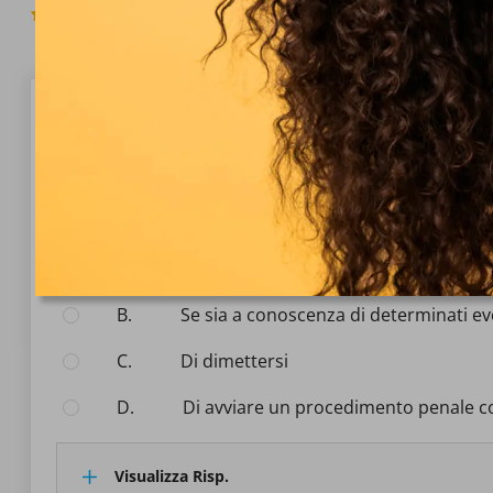
4.7
(698 Voti)
Domanda 1/10
Scienze giuridiche
Con l'interpellanza il singolo parlamentare chiede a
Seleziona la risposta:
A.
spiegazioni sui motivi della linea di 
B.
se sia a conoscenza di determinati ev
C.
di dimettersi
D.
di avviare un procedimento penale 
Visualizza Risp.