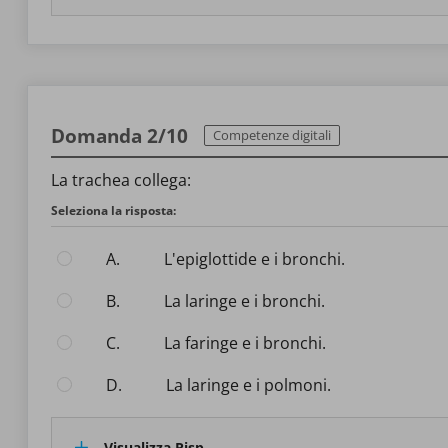
Domanda 2/10
Competenze digitali
La trachea collega:
Seleziona la risposta:
A.
L'epiglottide e i bronchi.
B.
La laringe e i bronchi.
C.
La faringe e i bronchi.
D.
La laringe e i polmoni.
Visualizza Risp.