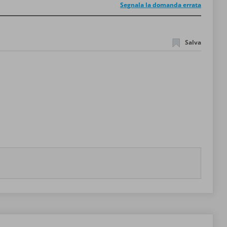
Segnala la domanda errata
Salva