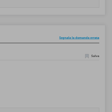
Segnala la domanda errata
Salva