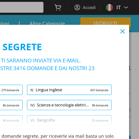
IT
Accedi
zioni
Altre Categorie
ISCRIVITI
 SEGRETE
I SARANNO INVIATE VIA E-MAIL.
TRE 3416 DOMANDE E DAI NOSTRI 23
Aggiornato il 2025/12/11
Lingua Inglese
II)
279 domande
437 domande
Modalità apprendimento
Scienze e tecnologie elettriche ed elettroniche
IV)
86 domande
98 domande
(1/100)
Altro (5)
Geografia
VI)
88 domande
50 domande
A
Domanda:
/
10
A
Scienze e tecnologie meccaniche
0 domande segrete, per riceverle via mail basta un solo
VIII)
1069 domande
50 domande