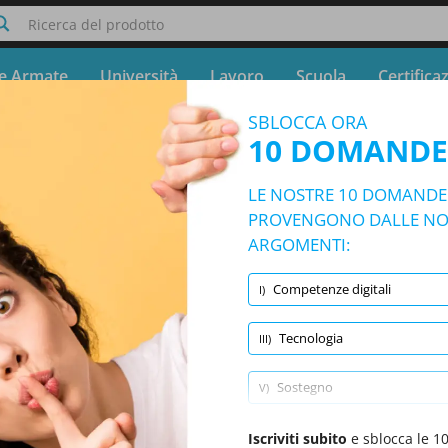
Ricerca del prodotto
e Armate
Università
Lavoro
Scuola
Certifica
SBLOCCA ORA
Quiz Metodologie Didattiche Quiz
10 DOMANDE
Prova gratuita - Simulatore Metodologie Didattiche Quiz
LE NOSTRE 10 DOMANDE T
10/3416 Domande
23 argomenti e 3416 domande
PROVENGONO DALLE NOS
ARGOMENTI:
Competenze digitali
I)
Domande casuali
|
10 Domande per Test
|
20 Minuti
|
70% per superamento
Tecnologia
III)
Musica
(1/98)
Lingua Inglese
(1/437)
Latino
Sostegno
V)
Competenze didattiche metodologiche
Iscriviti subito
VII)
e sblocca le 1