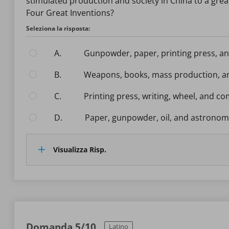
stimulated production and society in China to a grea
Four Great Inventions?
Seleziona la risposta:
A.
gunpowder, paper, printing press, 
B.
weapons, books, mass production, 
C.
printing press, writing, wheel, and c
D.
paper, gunpowder, oil, and astrono
Visualizza Risp.
Domanda 5/10
Latino