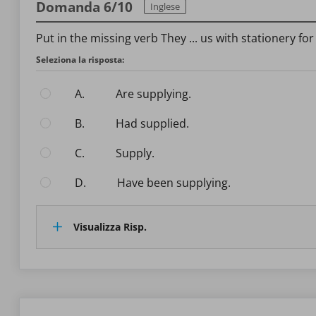
Domanda 6/10
Inglese
Put in the missing verb They ... us with stationery for
Seleziona la risposta:
A.
Are supplying.
B.
Had supplied.
C.
Supply.
D.
Have been supplying.
Visualizza Risp.