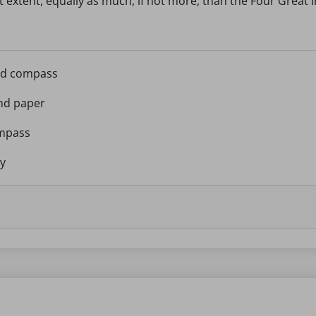
t extent, equally as much, if not more, than the Four Great 
and compass
and paper
ompass
my