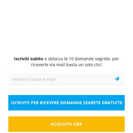
Quiz
1/10
1 Pt.
0 Pt.
0 Pt.
Logico astratto
In quale dei seguenti gruppi alfanumerici il
numero 9 non segue immediatamente il numero
3?
Seleziona la risposta
1 risposta corretta
Iscriviti subito
e sblocca le 10 domande segrete, per
A.
A393AJLJL93UIHLG9ECV3.
riceverle via mail basta un solo clic!
B.
L9A3AJLJ39EHIJLG9ECV3.
C.
LA93AJVJE93UHIJG9ECV3.
ISCRIVITI PER RICEVERE DOMANDE SEGRETE GRATUITE
Risposta
ACQUISTA ORA
Salva