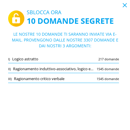
19:44
SBLOCCA ORA
10 DOMANDE SEGRETE
PDF
|
Guida per Critical Reasoning Test
Quiz Critical Reasoning Test
LE NOSTRE 10 DOMANDE TI SARANNO INVIATE VIA E-
MAIL. PROVENGONO DALLE NOSTRE 3307 DOMANDE E
10/3307 Domande
3 argomenti
DAI NOSTRI 3 ARGOMENTI:
Flashcard
Nuovo
Logico astratto
I)
217 domande
Pratica
Esame
Modalità apprendimento
Ragionamento induttivo-associativo, logico e numerico
II)
1545 domande
Prova gratuita
/
10
Ragionamento critico verbale
III)
1545 domande
Logico astratto
(4/217)
Altro (2)
A
INVIA
A
Salva
Segnala la domanda errata