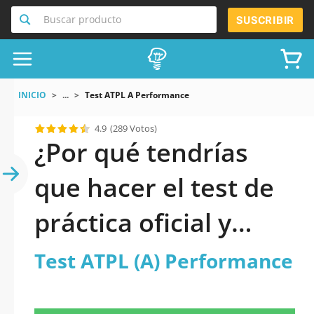
Buscar producto
SUSCRIBIR
INICIO
...
Test ATPL A Performance
4.9
(289 Votos)
¿Por qué tendrías
que hacer el test de
práctica oficial y
actualizado de Test
Test ATPL (A) Performance
ATPL (A)