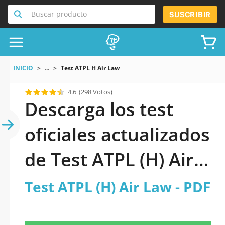
Buscar producto
SUSCRIBIR
INICIO
...
Test ATPL H Air Law
4.6
(298 Votos)
Descarga los test
oficiales actualizados
de Test ATPL (H) Air
Law 2026 en PDF
Test ATPL (H) Air Law - PDF