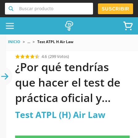
Buscar producto
SUSCRIBIR
INICIO
...
Test ATPL H Air Law
4.6
(299 Votos)
¿Por qué tendrías
que hacer el test de
práctica oficial y
actualizado de Test
Test ATPL (H) Air Law
ATPL (H) Air Law