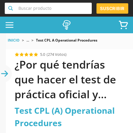
Buscar producto
SUSCRIBIR
INICIO
...
Test CPL A Operational Procedures
5.0
(274 Votos)
¿Por qué tendrías
que hacer el test de
práctica oficial y
actualizado de Test
Test CPL (A) Operational
CPL (A) Operational
Procedures