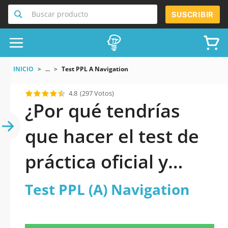
Buscar producto
SUSCRIBIR
INICIO
...
Test PPL A Navigation
4.8
(297 Votos)
¿Por qué tendrías
que hacer el test de
práctica oficial y
actualizado de Test
Test PPL (A) Navigation
PPL (A) Navigation