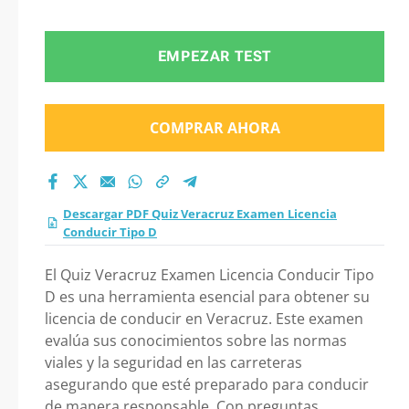
Licencia Conducir
Tipo D 2026?
EMPEZAR TEST
COMPRAR AHORA
Descargar PDF Quiz Veracruz Examen Licencia
Conducir Tipo D
El Quiz Veracruz Examen Licencia Conducir Tipo
D es una herramienta esencial para obtener su
licencia de conducir en Veracruz. Este examen
evalúa sus conocimientos sobre las normas
viales y la seguridad en las carreteras
asegurando que esté preparado para conducir
de manera responsable. Con preguntas