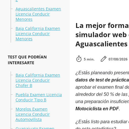
Aguascalientes Examen
Licencia Conducir
Menores
La mejor forma 
Baja California Examen
simulador web en
Licencia Conducir
Menores
Aguascalientes
TEST QUE PODRÍAN
5 min.
07/08/2026
INTERESARTE
¿Estás planeando presenta
Baja California Examen
Licencia Conducir
datos de test de prácti
Chofer B
aprobar el examen final d
Puebla Examen Licencia
alrededor del 50 % de la
Conducir Tipo B
una preparación insuficie
Morelos Examen
Motociclista en PDF
.
Licencia Conducir
Automovilista
¿Estás listo para estudiar
Guanajuato Examen
de esta estadística?