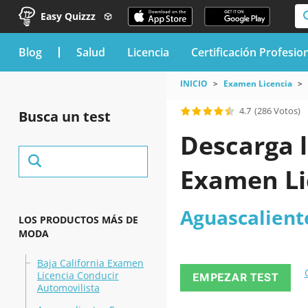
Easy Quizzz
blog
Salud
Licencia
Certificación Profesio
INICIO
Examen Licencia
4.7
(286 Votos)
Busca un test
Descarga l
Examen Li
Aguascalient
LOS PRODUCTOS MÁS DE
MODA
Baja California Examen
Licencia Conducir
EMPEZAR TEST
Automovilista