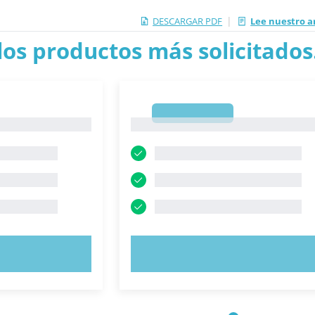
|
DESCARGAR PDF
Lee nuestro a
los productos más solicitados.
1
1
AHORA
PRUEBE AHORA