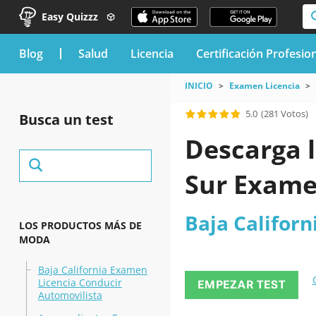
Easy Quizzz
blog
Salud
Licencia
Certificación Profesio
INICIO
Examen Licencia
5.0
(281 Votos)
Busca un test
Descarga l
Sur Exame
Baja Californ
LOS PRODUCTOS MÁS DE
MODA
Baja California Examen
Licencia Conducir
EMPEZAR TEST
Automovilista