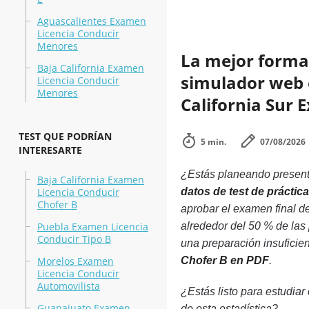
Aguascalientes Examen
Licencia Conducir
Menores
La mejor forma 
Baja California Examen
simulador web e
Licencia Conducir
Menores
California Sur 
TEST QUE PODRÍAN
5 min.
07/08/2026
INTERESARTE
¿Estás planeando presenta
Baja California Examen
Licencia Conducir
datos de test de prácti
Chofer B
aprobar el examen final d
Puebla Examen Licencia
alrededor del 50 % de las
Conducir Tipo B
una preparación insuficie
Morelos Examen
Chofer B en PDF
.
Licencia Conducir
Automovilista
¿Estás listo para estudiar
Guanajuato Examen
de esta estadística?