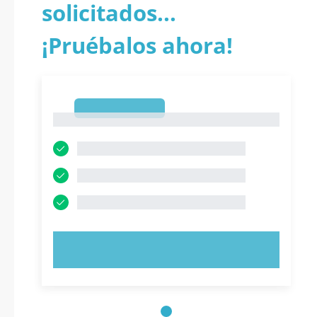
solicitados...
¡Pruébalos ahora!
1
1
PRUEBE AHORA