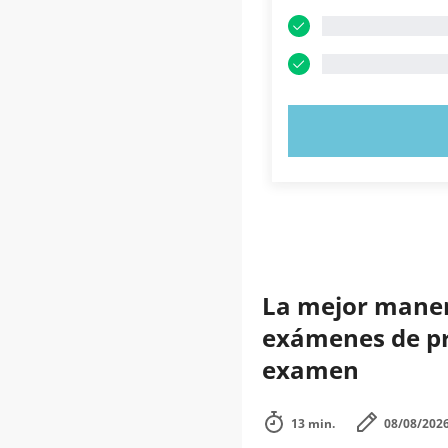
PRUEBE 
La mejor manera
exámenes de prá
examen
13 min.
08/08/202