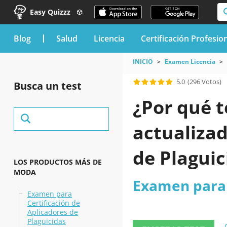
Easy Quizzz
blog
Salud
Licencia
Certificación Profesio
INICIO
Examen Licencia
5.0
(296 Votos)
Busca un test
¿Por qué t
actualizad
de Plaguic
LOS PRODUCTOS MÁS DE
MODA
Examen para 
Examen para
Certificación de
Aplicadores de
Plaguicidas