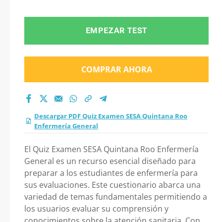
Quintana Roo
Enfermería General
EMPEZAR TEST
2026?
COMPRAR AHORA
Descargar PDF Quiz Examen SESA Quintana Roo
Enfermería General
El Quiz Examen SESA Quintana Roo Enfermería
General es un recurso esencial diseñado para
preparar a los estudiantes de enfermería para
sus evaluaciones. Este cuestionario abarca una
variedad de temas fundamentales permitiendo a
los usuarios evaluar su comprensión y
conocimientos sobre la atención sanitaria. Con