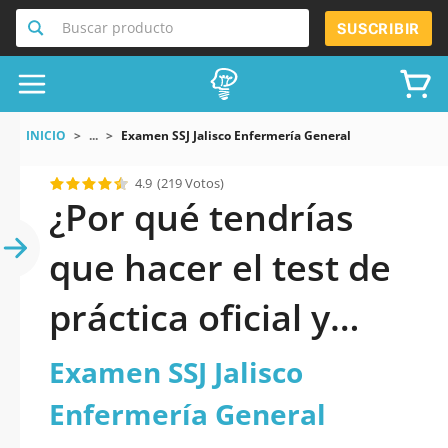
Buscar producto
SUSCRIBIR
INICIO
...
Examen SSJ Jalisco Enfermería General
4.9
(219 Votos)
¿Por qué tendrías
que hacer el test de
práctica oficial y
actualizado de
Examen SSJ Jalisco
Examen SSJ Jalisco
Enfermería General