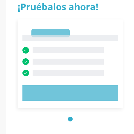
¡Pruébalos ahora!
1
1
PRUEBE AHORA