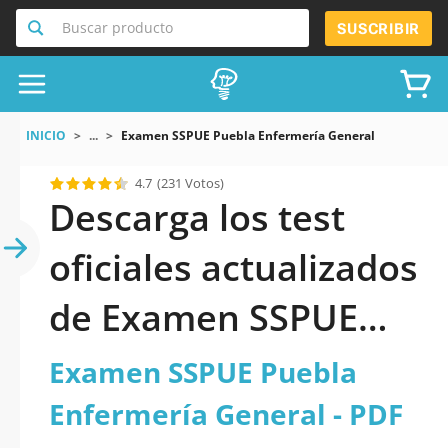
Buscar producto
SUSCRIBIR
INICIO
...
Examen SSPUE Puebla Enfermería General
4.7
(231 Votos)
Descarga los test
oficiales actualizados
de Examen SSPUE
Puebla Enfermería
Examen SSPUE Puebla
General 2026 en PDF
Enfermería General - PDF