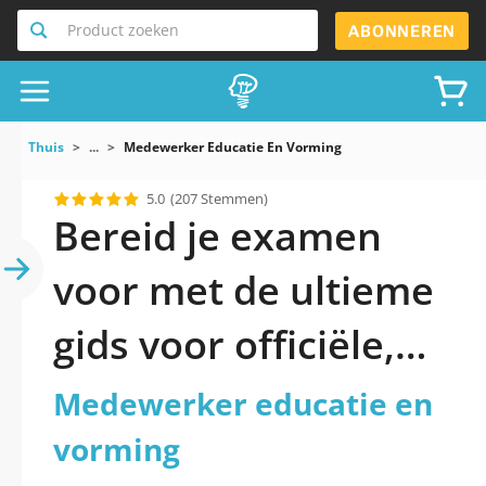
Product zoeken
ABONNEREN
Thuis
...
Medewerker Educatie En Vorming
5.0
(207 Stemmen)
Bereid je examen
voor met de ultieme
gids voor officiële,
geüpdatete
Medewerker educatie en
Medewerker
vorming