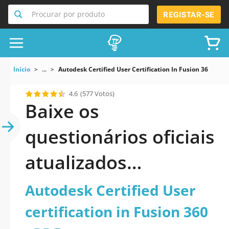
Procurar por produto
REGISTAR-SE
Início
...
Autodesk Certified User Certification In Fusion 360
4.6
(577 Votos)
Baixe os
questionários oficiais
atualizados
Autodesk Certified
Autodesk Certified User
User certification in
certification in Fusion 360