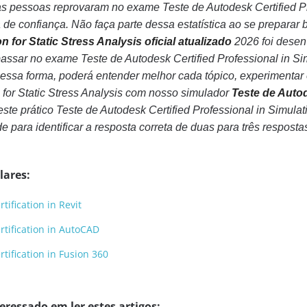
essoas reprovaram no exame Teste de Autodesk Certified Profe
 de confiança. Não faça parte dessa estatística ao se preparar 
n for Static Stress Analysis oficial atualizado
2026 foi desenv
ssar no exame Teste de Autodesk Certified Professional in Simu
essa forma, poderá entender melhor cada tópico, experimentar 
n for Static Stress Analysis com nosso simulador
Teste de Autod
 teste prático Teste de Autodesk Certified Professional in Simulat
 para identificar a resposta correta de duas para três resposta
lares:
tification in Revit
rtification in AutoCAD
rtification in Fusion 360
ressado em ler estes artigos: