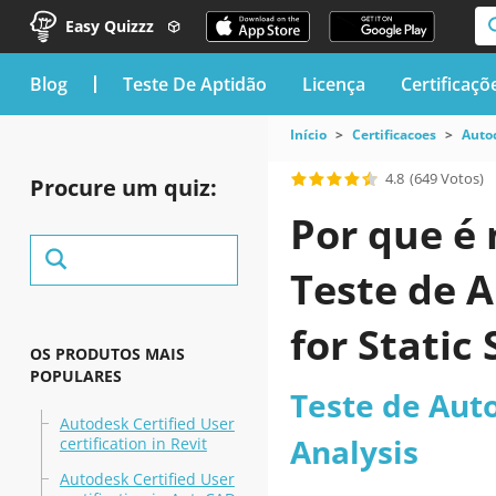
Easy Quizzz
blog
Teste De Aptidão
Licença
Certificaçõ
Início
Certificacoes
Auto
4.8
(649 Votos)
Procure um quiz:
Por que é 
Teste de A
for Static
OS PRODUTOS MAIS
POPULARES
Teste de Auto
Autodesk Certified User
Analysis
certification in Revit
Autodesk Certified User