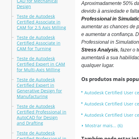
CAD for Mechanical
Aproximadamente 50% das p
Design
devido à ansiedade e falta
Teste de Autodesk
Professional in Simulatio
Certified Associate in
aumentar as chances de pa
CAM for 2.5 Axis Milling
e aumentar a confiança. D
Teste de Autodesk
Professional in Simulatio
Certified Associate in
CAM for Turning
Stress Analysis
, fazer o
aumentará a sua habilidade
Teste de Autodesk
Certified Expert in CAM
qualquer lugar.
for Multi-Axis Milling
Os produtos mais popu
Teste de Autodesk
Certified Expert in
Generative Design for
Autodesk Certified User cer
Manufacturing
Autodesk Certified User ce
Teste de Autodesk
Certified Professional in
Autodesk Certified User ce
AutoCAD for Design
and Drafting
Mostrar mais... (6)
Teste de Autodesk
Também pode estar inte
Certified Professional in