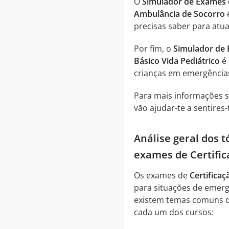
O
Simulador de Exames d
Ambulância de Socorro
é
precisas saber para atua
Por fim, o
Simulador de 
Básico Vida Pediátrico
é 
crianças em emergências
Para mais informações 
vão ajudar-te a sentires
Análise geral dos 
exames de Certifi
Os exames de
Certifica
para situações de emer
existem temas comuns qu
cada um dos cursos: