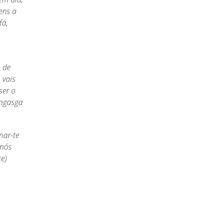
tens a
fá,
o de
 vais
ser o
engasga
mar-te
 nós
e)