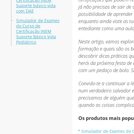
Certificação INEM
Suporte básico vida
já não precisas de sair d
com DAE
possibilidade de aprender 
Simulador de Exames
enquanto ainda viste as tu
do Curso de
entediante como uma aula
Certificação INEM
Suporte Básico Vida
Neste artigo, vamos explor
Pediátrico
formação e quais são os be
descobrir dicas práticas qu
herói da próxima festa de
com um pedaço de bolo. Si
Convido-te a continuar a l
num verdadeiro salvador e,
precisamos de alguém que 
quando as coisas complic
Os produtos mais popu
Simulador de Exames do C