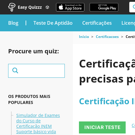
Easy Quizzz
blog
Teste De Aptidão
Certificações
Licen
Início
Certificacoes
Certi
Procure um quiz:
Certificaç
precisas p
OS PRODUTOS MAIS
Certificação
POPULARES
Simulador de Exames
do Curso de
C
Certificação INEM
INICIAR TESTE
Suporte básico vida