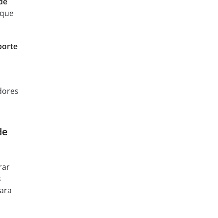
de
 que
porte
dores
de
rar
s
para