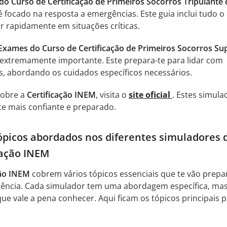
o Curso de Certificação de Primeiros Socorros Tripulante 
 focado na resposta a emergências. Este guia inclui tudo o
r rapidamente em situações críticas.
Exames do Curso de Certificação de Primeiros Socorros Su
extremamente importante. Este prepara-te para lidar com
, abordando os cuidados específicos necessários.
sobre a
Certificação INEM
, visita o
site oficial
. Estes simula
-te mais confiante e preparado.
tópicos abordados nos diferentes simuladores 
cação INEM
ção INEM
cobrem vários tópicos essenciais que te vão prepa
gência. Cada simulador tem uma abordagem específica, ma
e vale a pena conhecer. Aqui ficam os tópicos principais 