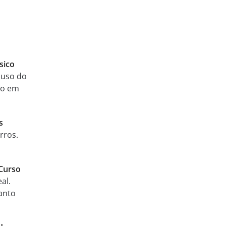
s
sico
o uso do
do em
s
rros.
Curso
al.
anto