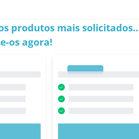
os produtos mais solicitados..
e-os agora!
1
1
E AGORA!
EXPERIMENTE AGORA!