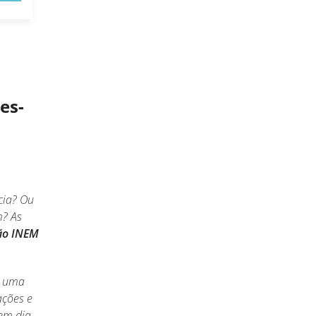
es-
cia? Ou
m? As
ção INEM
s uma
ações e
em dia,