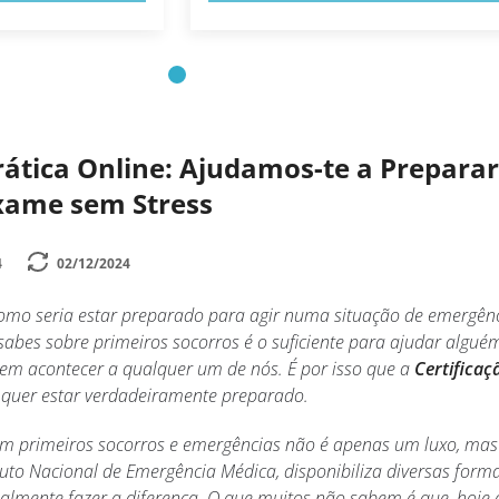
ática Online: Ajudamos-te a Preparar
Exame sem Stress
4
02/12/2024
omo seria estar preparado para agir numa situação de emergên
 sabes sobre primeiros socorros é o suficiente para ajudar algué
em acontecer a qualquer um de nós. É por isso que a
Certifica
 quer estar verdadeiramente preparado.
em primeiros socorros e emergências não é apenas um luxo, ma
tuto Nacional de Emergência Médica, disponibiliza diversas form
ealmente fazer a diferença. O que muitos não sabem é que, hoje 