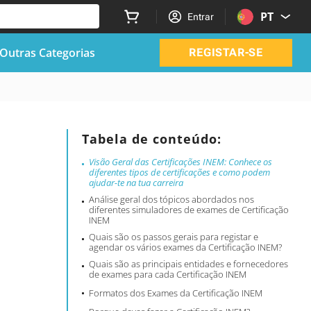
PT
Entrar
Outras Categorias
REGISTAR-SE
Tabela de conteúdo:
Visão Geral das Certificações INEM: Conhece os
diferentes tipos de certificações e como podem
ajudar-te na tua carreira
Análise geral dos tópicos abordados nos
diferentes simuladores de exames de Certificação
INEM
Quais são os passos gerais para registar e
agendar os vários exames da Certificação INEM?
Quais são as principais entidades e fornecedores
de exames para cada Certificação INEM
Formatos dos Exames da Certificação INEM