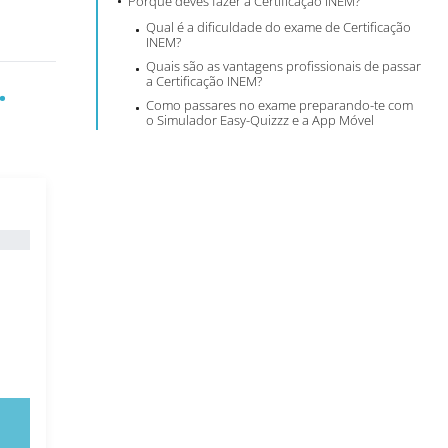
Porque deves fazer a Certificação INEM?
Qual é a dificuldade do exame de Certificação
INEM?
Quais são as vantagens profissionais de passar
.
a Certificação INEM?
Como passares no exame preparando-te com
o Simulador Easy-Quizzz e a App Móvel