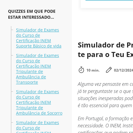
QUIZZES EM QUE PODE
ESTAR INTERESSADO...
Simulador de Exames
do Curso de
Certificação INEM
Simulador de Pr
Suporte Básico de vida
te para o Teu 
Simulador de Exames
do Curso de
Certificação INEM
10 min.
02/12/202
Tripulante de
Ambulância de
Transporte
Alguma vez pensaste em c
já te perguntaste se o que
Simulador de Exames
do Curso de
situações inesperadas pod
Certificação INEM
é tão essencial para quem
Tripulante de
Ambulância de Socorro
Em Portugal, a formação 
Simulador de Exames
necessidade. O INEM, Insti
do Curso de
certificações que podem r