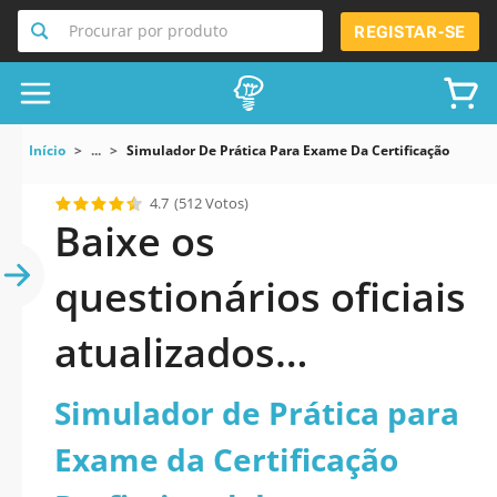
Procurar por produto
REGISTAR-SE
Início
...
Simulador De Prática Para Exame Da Certificação Profissi
4.7
(512 Votos)
Baixe os
questionários oficiais
atualizados
Simulador de Prática
Simulador de Prática para
para Exame da
Exame da Certificação