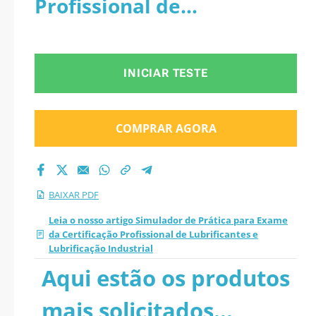
Profissional de
Certificação
Lubrificantes e
Profissional de
Lubrificação Industrial -
INICIAR TESTE
Lubrificantes e
PDF
Lubrificação
COMPRAR AGORA
Industrial 2026 PDF
BAIXAR PDF
Leia o nosso artigo Simulador de Prática para Exame
da Certificação Profissional de Lubrificantes e
Lubrificação Industrial
Aqui estão os produtos
mais solicitados...