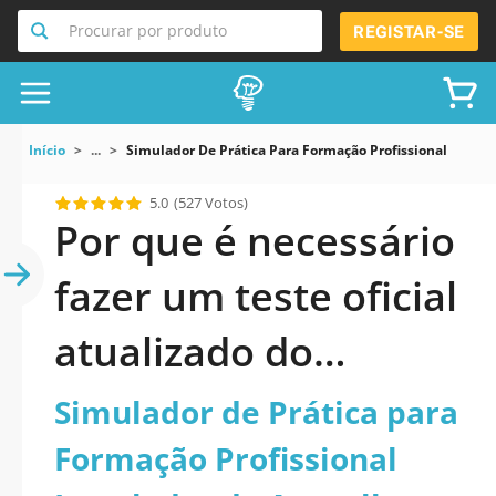
Procurar por produto
REGISTAR-SE
Início
...
Simulador De Prática Para Formação Profissional Instal
5.0
(527 Votos)
Por que é necessário
fazer um teste oficial
atualizado do
Simulador de Prática
Simulador de Prática para
para Formação
Formação Profissional