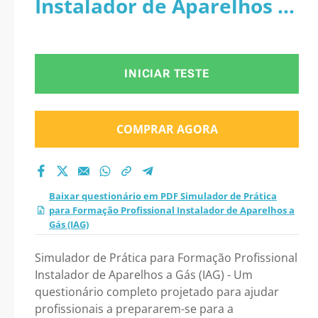
Instalador de Aparelhos a
Profissional
Gás (IAG)
Instalador de
INICIAR TESTE
Aparelhos a Gás
(IAG) 2026?
COMPRAR AGORA
Baixar questionário em PDF Simulador de Prática
para Formação Profissional Instalador de Aparelhos a
Gás (IAG)
Simulador de Prática para Formação Profissional
Instalador de Aparelhos a Gás (IAG) - Um
questionário completo projetado para ajudar
profissionais a prepararem-se para a