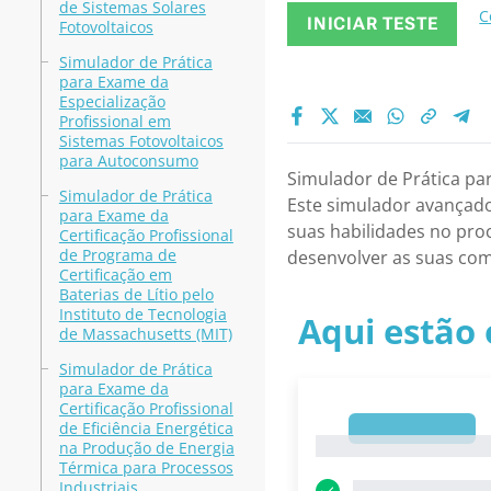
de Sistemas Solares
C
INICIAR TESTE
Fotovoltaicos
Simulador de Prática
para Exame da
Especialização
Profissional em
Sistemas Fotovoltaicos
para Autoconsumo
Simulador de Prática par
Simulador de Prática
Este simulador avançado 
para Exame da
suas habilidades no pro
Certificação Profissional
de Programa de
desenvolver as suas comp
Certificação em
Baterias de Lítio pelo
Instituto de Tecnologia
Aqui estão 
de Massachusetts (MIT)
Simulador de Prática
para Exame da
Certificação Profissional
de Eficiência Energética
1
1
na Produção de Energia
Térmica para Processos
Industriais