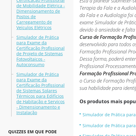
Certificação Profissional
Está a planear submeter-s
de Mobilidade Elétrica -
Terapia da Fala e a Audiol
Dimensionamento de
da Fala e a Audiologia fo
Postos de
Carregamento de
exame Simulador de Prátic
Veículos Elétricos
devido à ansiedade e falta
Curso de Formação Profiss
Simulador de Prática
para Exame da
desenvolvido para todos o
Certificação Profissional
Formação Profissional Proc
de Projeto de Sistemas
Dessa forma, poderá enten
Fotovoltaicos -
Autoconsumo
Profissional Processament
Formação Profissional Pro
Simulador de Prática
para Exame da
o Curso de Formação Profis
Certificação Profissional
sua habilidade para identi
de Sistemas Solares
Térmicos para Edifícios
Os produtos mais popu
de Habitação e Serviços
- Dimensionamento e
Instalação
Simulador de Prática para 
Simulador de Prática para
QUIZZES EM QUE PODE
Simulador de Prática para 