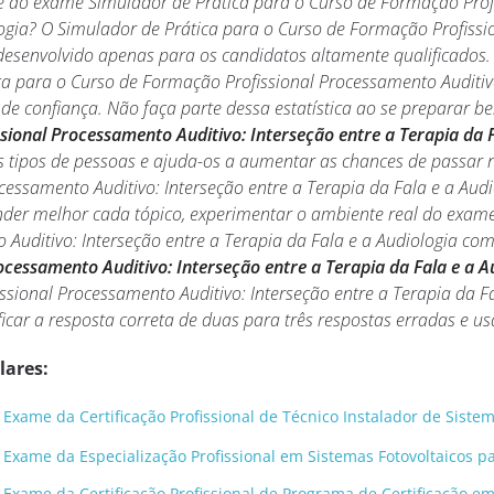
e ao exame Simulador de Prática para o Curso de Formação Profi
ogia? O Simulador de Prática para o Curso de Formação Profissi
i desenvolvido apenas para os candidatos altamente qualifica
a para o Curso de Formação Profissional Processamento Auditivo:
 de confiança. Não faça parte dessa estatística ao se preparar b
ional Processamento Auditivo: Interseção entre a Terapia da Fa
s tipos de pessoas e ajuda-os a aumentar as chances de passar 
essamento Auditivo: Interseção entre a Terapia da Fala e a Audi
der melhor cada tópico, experimentar o ambiente real do exam
o Auditivo: Interseção entre a Terapia da Fala e a Audiologia c
cessamento Auditivo: Interseção entre a Terapia da Fala e a A
sional Processamento Auditivo: Interseção entre a Terapia da F
ficar a resposta correta de duas para três respostas erradas e u
lares:
Exame da Certificação Profissional de Técnico Instalador de Sistem
 Exame da Especialização Profissional em Sistemas Fotovoltaicos 
Exame da Certificação Profissional de Programa de Certificação em 