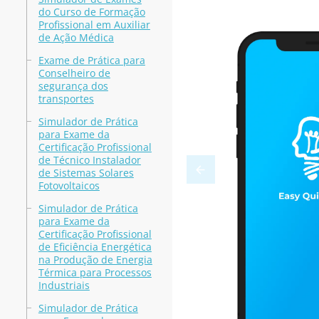
do Curso de Formação
Profissional em Auxiliar
de Ação Médica
Exame de Prática para
Conselheiro de
segurança dos
transportes
Simulador de Prática
para Exame da
Certificação Profissional
de Técnico Instalador
de Sistemas Solares
Fotovoltaicos
Simulador de Prática
para Exame da
Certificação Profissional
de Eficiência Energética
na Produção de Energia
Térmica para Processos
Industriais
Simulador de Prática