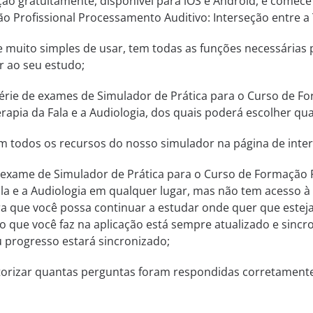
ção gratuitamente, disponível para iOS e Android, e comec
 Profissional Processamento Auditivo: Interseção entre a T
a e muito simples de usar, tem todas as funções necessárias
r ao seu estudo;
rie de exames de Simulador de Prática para o Curso de Fo
rapia da Fala e a Audiologia, dos quais poderá escolher qual
m todos os recursos do nosso simulador na página de inter
 exame de Simulador de Prática para o Curso de Formação P
ala e a Audiologia em qualquer lugar, mas não tem acesso à
ara que você possa continuar a estudar onde quer que estej
o que você faz na aplicação está sempre atualizado e sincron
 progresso estará sincronizado;
itorizar quantas perguntas foram respondidas corretamen