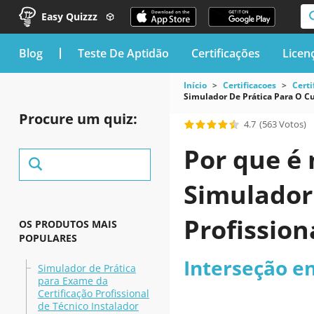
Easy Quizzz
blog
Teste De Aptidão
Certificações
Licen
Início
Certificacoes
Certi
Simulador De Prática Para O Cu
Procure um quiz:
4.7
(563 Votos)
Por que é 
Simulador
Profission
OS PRODUTOS MAIS
POPULARES
Terapia da
Interseção en
Simulador de Prática
para Exame da
Certificação Profissional
de Técnico Instalador