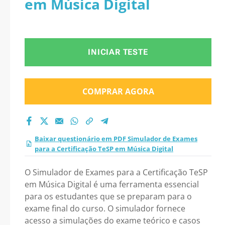
em Música Digital
Certificação TeSP em
Música Digital 2026?
INICIAR TESTE
COMPRAR AGORA
Baixar questionário em PDF Simulador de Exames
para a Certificação TeSP em Música Digital
O Simulador de Exames para a Certificação TeSP
em Música Digital é uma ferramenta essencial
para os estudantes que se preparam para o
exame final do curso. O simulador fornece
acesso a simulações do exame teórico e casos