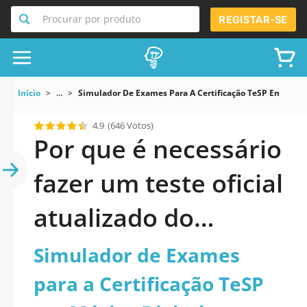
Procurar por produto
REGISTAR-SE
Início
...
Simulador De Exames Para A Certificação TeSP Em Músic
4.9
(646 Votos)
Por que é necessário
fazer um teste oficial
atualizado do
Simulador de
Simulador de Exames
Exames para a
para a Certificação TeSP