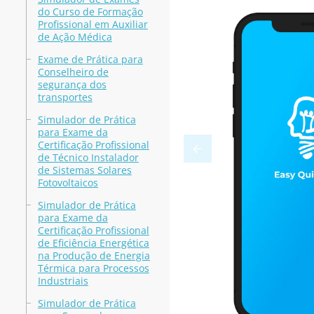
do Curso de Formação
Profissional em Auxiliar
de Ação Médica
Exame de Prática para
Conselheiro de
segurança dos
transportes
Simulador de Prática
para Exame da
Certificação Profissional
de Técnico Instalador
de Sistemas Solares
Fotovoltaicos
Simulador de Prática
para Exame da
Certificação Profissional
de Eficiência Energética
na Produção de Energia
Térmica para Processos
Industriais
Simulador de Prática