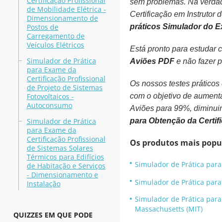
Certificação Profissional
sem problemas. Na verdad
de Mobilidade Elétrica -
Certificação em Instrutor
Dimensionamento de
Postos de
práticos Simulador do E
Carregamento de
Veículos Elétricos
Está pronto para estudar 
Simulador de Prática
Aviões PDF
e não fazer p
para Exame da
Certificação Profissional
Os nossos testes práticos
de Projeto de Sistemas
Fotovoltaicos -
com o objetivo de aument
Autoconsumo
Aviões para 99%, diminui
Simulador de Prática
para Obtenção da Certif
para Exame da
Certificação Profissional
Os produtos mais popu
de Sistemas Solares
Térmicos para Edifícios
Simulador de Prática para 
de Habitação e Serviços
- Dimensionamento e
Simulador de Prática para
Instalação
Simulador de Prática para 
Massachusetts (MIT)
QUIZZES EM QUE PODE