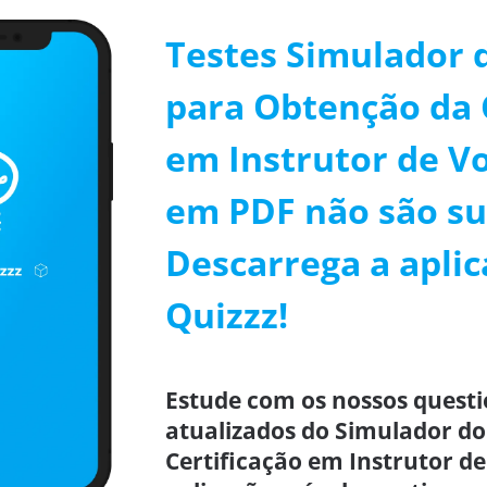
Testes Simulador
para Obtenção da 
em Instrutor de V
em PDF não são su
Descarrega a aplic
Quizzz!
Estude com os nossos questi
atualizados do Simulador d
Certificação em Instrutor d