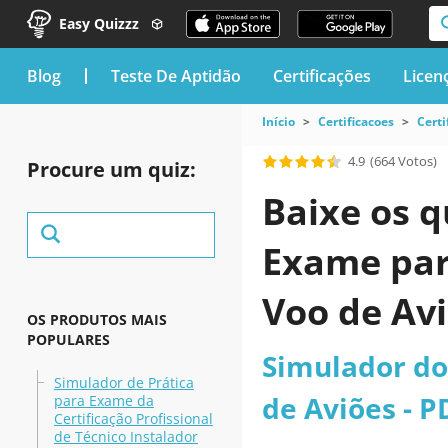
Easy Quizzz
blog
Teste De Aptidão
Certificações
Licen
Início
Certificacoes
Certi
4.9
(664 Votos)
Procure um quiz:
Baixe os q
Exame par
Voo de Av
OS PRODUTOS MAIS
POPULARES
Simulador do
Simulador de Prática
de Aviões - P
para Exame da
Certificação Profissional
de Técnico Instalador