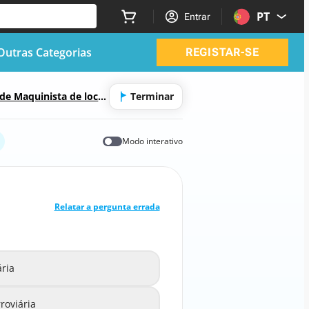
PT
Entrar
Outras Categorias
REGISTAR-SE
 de Maquinista de loco
Terminar
ra-estruturas ferroviá
Modo interativo
RESPOSTA CORRETA
10
/
1
Relatar a pergunta errada
O que significa a sigla RGSF?
ria
 de Segurança Ferroviária
A
roviária
 de Segurança Ferroviária
B