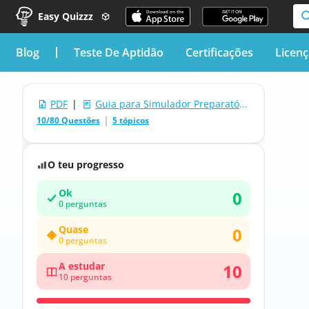
Easy Quizzz
blog
Teste De Aptidão
Certificações
Licen
PDF
|
Guia para Simulador Preparatório para a Certificação de Maquinista de locomotivas e comboios do sistema composto pelas infra-estruturas ferroviárias
10/80 Questões
5 tópicos
O teu progresso
Ok
0
0 perguntas
Quase
0
0 perguntas
A estudar
10
10 perguntas