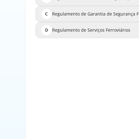
C
Regulamento de Garantia de Segurança Fe
Regulamento de Garantia
D
Regulamento de Serviços Ferroviários
Regulament
O RGSF (Regulamento Geral de Segurança Ferro
e normas que visam garantir a seguranç