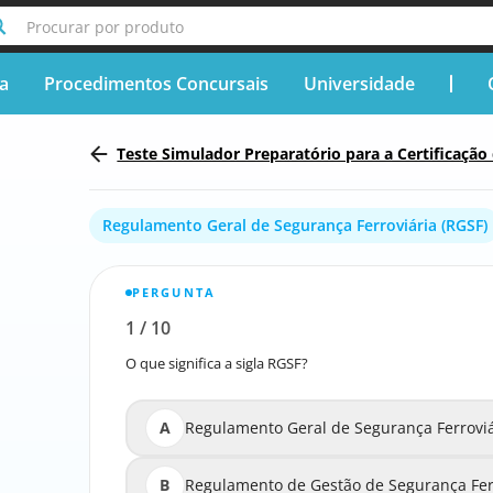
Procurar por produto
ça
Procedimentos Concursais
Universidade
Teste Simulador Preparatório para a Certificação
motivas e comboios do sistema composto pelas inf
rias
Regulamento Geral de Segurança Ferroviária (RGSF)
PERGUNTA
1
/
10
Relatar a pergunta errada
O que significa a sigla RGSF?
A
Regulamento Geral de Segurança Ferroviá
Regulamento Geral
B
Regulamento de Gestão de Segurança Fer
Regulamento de Gestão