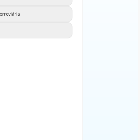
rroviária
 de Segurança Ferroviária
C
o de Serviços Ferroviários
D
EXPLICAÇÃO
viária) é um conjunto de regras
a das operações ferroviárias em
Portugal.