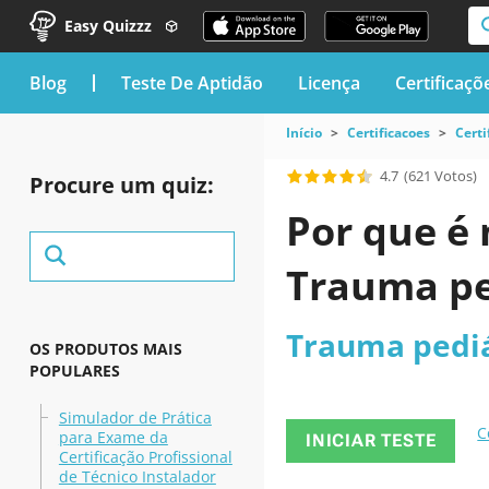
Easy Quizzz
blog
Teste De Aptidão
Licença
Certificaçõ
Início
Certificacoes
Certi
4.7
(621 Votos)
Procure um quiz:
Por que é 
Trauma pe
Trauma pediá
OS PRODUTOS MAIS
POPULARES
Simulador de Prática
C
para Exame da
INICIAR TESTE
Certificação Profissional
de Técnico Instalador