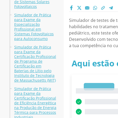
de Sistemas Solares
Fotovoltaicos
Simulador de Prática
para Exame da
Simulador de testes de 
Especialização
habilidades no tratamen
Profissional em
pediátrico, este teste 
Sistemas Fotovoltaicos
para Autoconsumo
Desenvolvido com tecnolo
a tua competência no cu
Simulador de Prática
para Exame da
Certificação Profissional
Aqui estão 
de Programa de
Certificação em
Baterias de Lítio pelo
Instituto de Tecnologia
de Massachusetts (MIT)
1
Simulador de Prática
1
para Exame da
Certificação Profissional
de Eficiência Energética
na Produção de Energia
Térmica para Processos
Industriais