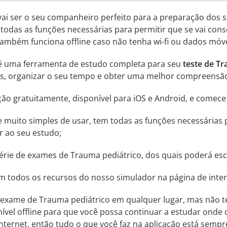
vai ser o seu companheiro perfeito para a preparação dos s
 todas as funções necessárias para permitir que se vai con
Também funciona offline caso não tenha wi-fi ou dados móve
 é uma ferramenta de estudo completa para seu
teste de Tr
ntas, organizar o seu tempo e obter uma melhor compreensã
ção gratuitamente, disponível para iOS e Android, e comec
a e muito simples de usar, tem todas as funções necessárias
r ao seu estudo;
ie de exames de Trauma pediátrico, dos quais poderá escol
m todos os recursos do nosso simulador na página de inter
 exame de Trauma pediátrico em qualquer lugar, mas não t
nível offline para que você possa continuar a estudar onde 
nternet, então tudo o que você faz na aplicação está sempre