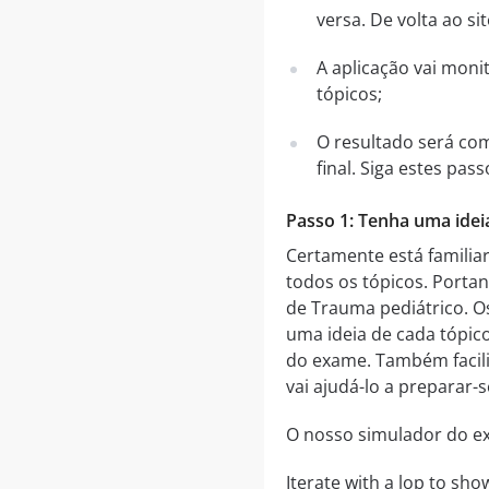
versa. De volta ao si
A aplicação vai mon
tópicos;
O resultado será co
final. Siga estes pa
Passo 1: Tenha uma idei
Certamente está famili
todos os tópicos. Porta
de Trauma pediátrico. O
uma ideia de cada tópic
do exame. Também facili
vai ajudá-lo a preparar
O nosso simulador do e
Iterate with a lop to show