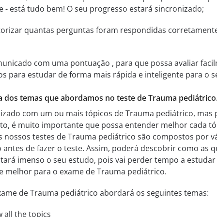
te - está tudo bem! O seu progresso estará sincronizado;
itorizar quantas perguntas foram respondidas corretamen
municado com uma pontuação , para que possa avaliar facil
ssos para estudar de forma mais rápida e inteligente para o
a dos temas que abordamos no teste de Trauma pediátrico
arizado com um ou mais tópicos de Trauma pediátrico, ma
nto, é muito importante que possa entender melhor cada t
s nossos testes de Trauma pediátrico são compostos por vá
o antes de fazer o teste. Assim, poderá descobrir como as 
tará imenso o seu estudo, pois vai perder tempo a estudar 
-se melhor para o exame de Trauma pediátrico.
xame de Trauma pediátrico abordará os seguintes temas:
 all the topics