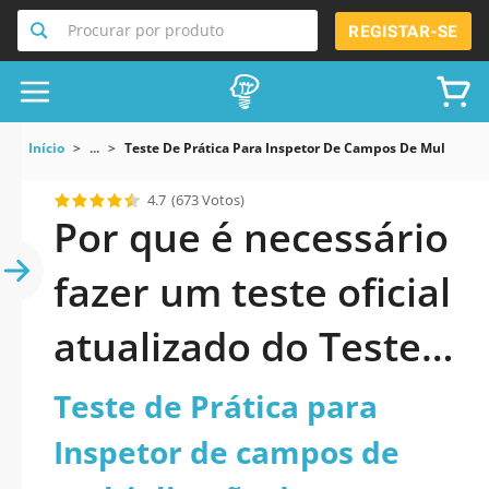
Procurar por produto
REGISTAR-SE
Início
...
Teste De Prática Para Inspetor De Campos De Multiplic
4.7
(673 Votos)
Por que é necessário
fazer um teste oficial
atualizado do Teste
de Prática para
Teste de Prática para
Inspetor de campos
Inspetor de campos de