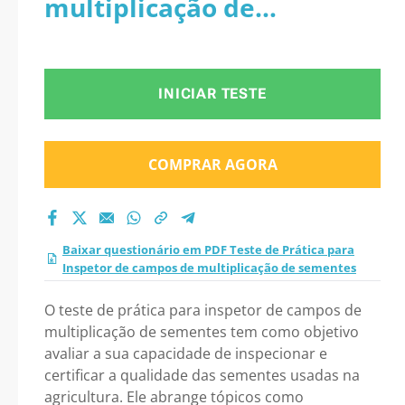
multiplicação de
de multiplicação de
sementes
sementes 2026?
INICIAR TESTE
COMPRAR AGORA
Baixar questionário em PDF Teste de Prática para
Inspetor de campos de multiplicação de sementes
O teste de prática para inspetor de campos de
multiplicação de sementes tem como objetivo
avaliar a sua capacidade de inspecionar e
certificar a qualidade das sementes usadas na
agricultura. Ele abrange tópicos como