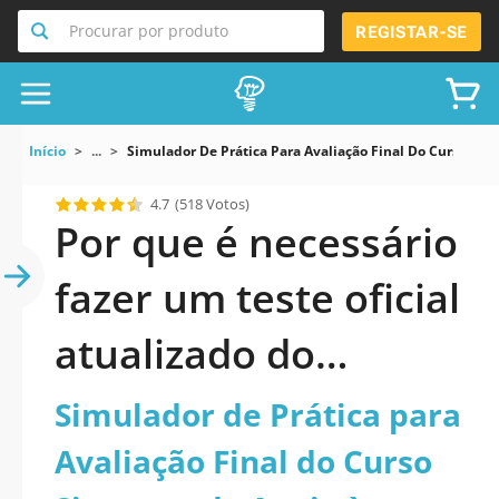
Procurar por produto
REGISTAR-SE
Início
...
Simulador De Prática Para Avaliação Final Do Curso Sis
4.7
(518 Votos)
Por que é necessário
fazer um teste oficial
atualizado do
Simulador de Prática
Simulador de Prática para
para Avaliação Final
Avaliação Final do Curso