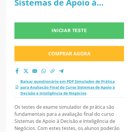
Sistemas de Apoio à
do Curso Sistemas de
Decisão e Inteligência de
Apoio à Decisão e
Negócios
INICIAR TESTE
Inteligência de
Negócios 2026?
COMPRAR AGORA
Baixar questionário em PDF Simulador de Prática
para Avaliação Final do Curso Sistemas de Apoio à
Decisão e Inteligência de Negócios
Os testes de exame simulador de prática são
fundamentais para a avaliação final do curso
Sistemas de Apoio à Decisão e Inteligência de
Negócios. Com estes testes, os alunos poderão