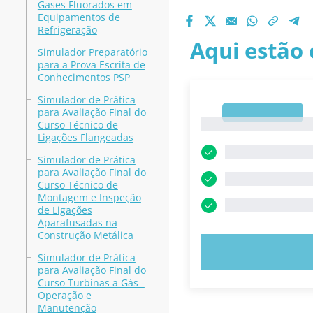
Gases Fluorados em
Equipamentos de
Refrigeração
Aqui estão 
Simulador Preparatório
para a Prova Escrita de
Conhecimentos PSP
Simulador de Prática
para Avaliação Final do
1
1
Curso Técnico de
Ligações Flangeadas
Simulador de Prática
para Avaliação Final do
Curso Técnico de
Montagem e Inspeção
de Ligações
Aparafusadas na
Construção Metálica
EXPERIMENT
Simulador de Prática
para Avaliação Final do
Curso Turbinas a Gás -
Operação e
Manutenção