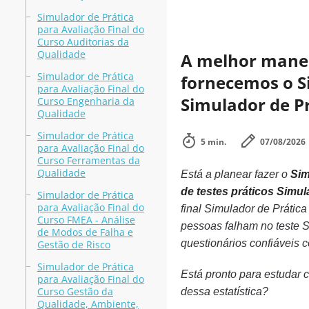
Simulador de Prática
para Avaliação Final do
Curso Auditorias da
Qualidade
A melhor maneir
Simulador de Prática
fornecemos o Si
para Avaliação Final do
Simulador de Pr
Curso Engenharia da
Qualidade
Simulador de Prática
5 min.
07/08/2026
para Avaliação Final do
Curso Ferramentas da
Qualidade
Está a planear fazer o
Sim
de testes práticos Simu
Simulador de Prática
para Avaliação Final do
final Simulador de Práti
Curso FMEA - Análise
pessoas falham no teste S
de Modos de Falha e
questionários confiáveis
Gestão de Risco
Simulador de Prática
Está pronto para estudar 
para Avaliação Final do
Curso Gestão da
dessa estatística?
Qualidade, Ambiente,