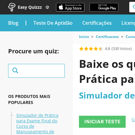
Easy Quizzz
blog
Teste De Aptidão
Certificações
Licen
Início
Certificacoes
Curso
4.8
(530 Votos)
Procure um quiz:
Baixe os q
Prática pa
Simulador de 
OS PRODUTOS MAIS
POPULARES
Simulador de Prática
C
para Exame Final do
INICIAR TESTE
Curso de
Manuseamento de