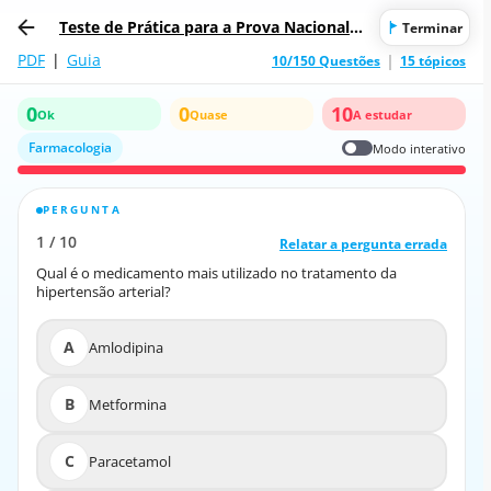
Teste de Prática para a Prova Nacional d
Terminar
e Acesso ao Curso de Médico Cardiologia
PDF
|
Guia
10/150 Questões
15 tópicos
0
0
10
Ok
Quase
A estudar
Farmacologia
Modo interativo
PERGUNTA
RESPOSTA CORRETA
1
/
10
10
/
1
Relatar a pergunta errada
Relatar a pergunta errada
Qual é o medicamento mais utilizado no tratamento da
Qual é o medicamento mais utilizado no tratamento da
hipertensão arterial?
hipertensão arterial?
A
Amlodipina
A
Amlodipina
B
Metformina
B
Metformina
C
Paracetamol
C
Paracetamol