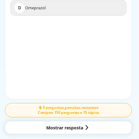
D
Omeprazol
D
Omeprazol
EXPLICAÇÃO
A amlodipina é um medicamento da classe dos
bloqueadores dos canais de cálcio e é amplamente
utilizado no tratamento da hipertensão arterial.
9 perguntas gratuitas restantes
-
Comprar 150 perguntas e 15 tópico
Mostrar resposta