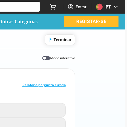
PT
Entrar
Outras Categorias
REGISTAR-SE
Terminar
Modo interativo
RESPOSTA CORRETA
10
/
1
Relatar a pergunta errada
 o equivalente de "todos" em espanhol?
Ninguno
A
Algunos
B