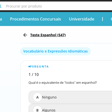
Procurar por produto
ça
Procedimentos Concursais
Universidade
Teste Espanhol (547)
Vocabulário e Expressões Idiomáticas
PERGUNTA
1
/
10
Relatar a pergunta errada
Qual é o equivalente de "todos" em espanhol?
Qual é
A
Ninguno
B
Algunos