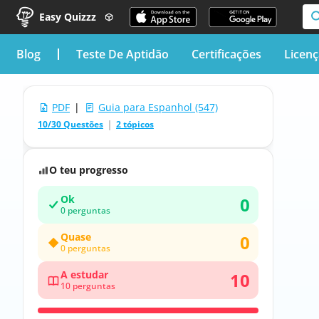
Easy Quizzz
blog
Teste De Aptidão
Certificações
Licen
PDF
|
Guia para Espanhol (547)
10/30 Questões
2 tópicos
O teu progresso
Ok
0
0 perguntas
Quase
0
0 perguntas
A estudar
10
10 perguntas