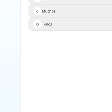
C
Muchos
D
Todos
"Todos" em espanhol significa "todos", referi