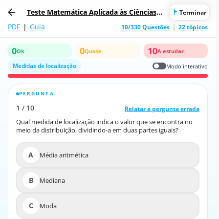
Teste Matemática Aplicada às Ciências S
Terminar
ociais
PDF
|
Guia
10/330 Questões
22 tópicos
0
0
10
Ok
Quase
A estudar
Medidas de localização
Modo interativo
PERGUNTA
RESPOSTA CORRETA
1
/
10
10
/
1
Relatar a pergunta errada
Relatar a pergunta errada
Qual medida de localização indica o valor que se encontra no
Qual medida de localização indica o valor que se encontra no
meio da distribuição, dividindo-a em duas partes iguais?
meio da distribuição, dividindo-a em duas partes iguais?
A
Média aritmética
A
Média aritmética
B
Mediana
B
Mediana
C
Moda
C
Moda