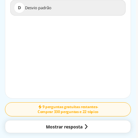
D
Desvio padrão
D
Desvio padrão
EXPLICAÇÃO
A mediana é a medida de localização que aponta o valor
do meio da distribuição. Ela divide a distribuição em duas
partes iguais.
9 perguntas gratuitas restantes
-
Comprar 330 perguntas e 22 tópico
Mostrar resposta