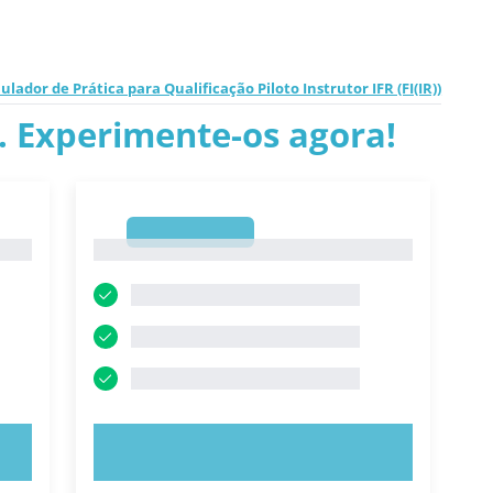
ulador de Prática para Qualificação Piloto Instrutor IFR (FI(IR))
.. Experimente-os agora!
1
1
EXPERIMENTE AGORA!