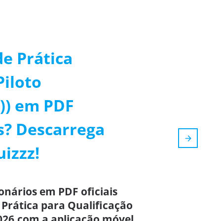
e Prática
Piloto
R)) em PDF
s? Descarrega
uizzz!
onários em PDF oficiais
 Prática para Qualificação
 2026,com a aplicação móvel