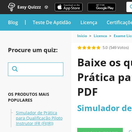
Easy Quizzz
blog
Teste De Aptidão
Licença
Certificaçõ
Início
Licenca
Exame Lice
5.0
(549 Votos)
Procure um quiz:
Baixe os q
Prática pa
PDF
OS PRODUTOS MAIS
POPULARES
Simulador de 
Simulador de Prática
para Qualificação Piloto
Instrutor IFR (FI(IR))
C