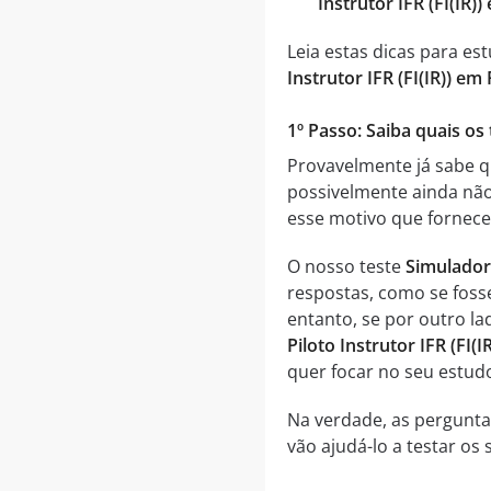
Instrutor IFR (FI(IR)
Leia estas dicas para es
Instrutor IFR (FI(IR)) em
1º Passo: Saiba quais os 
Provavelmente já sabe q
possivelmente ainda não
esse motivo que forne
O nosso teste
Simulador 
respostas, como se foss
entanto, se por outro la
Piloto Instrutor IFR (FI(IR
quer focar no seu estud
Na verdade, as perguntas 
vão ajudá-lo a testar os