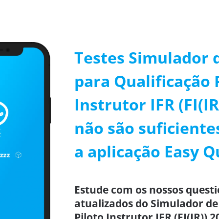
Testes Simulador d
para Qualificação 
Instrutor IFR (FI(I
não são suficiente
a aplicação Easy Q
Estude com os nossos questi
atualizados do Simulador de
Piloto Instrutor IFR (FI(IR))