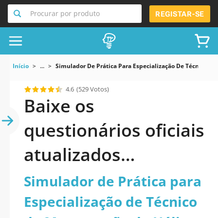
Procurar por produto
REGISTAR-SE
Início
...
Simulador De Prática Para Especialização De Técnico D
4.6
(529 Votos)
Baixe os
questionários oficiais
atualizados
Simulador de Prática
Simulador de Prática para
para Especialização
Especialização de Técnico