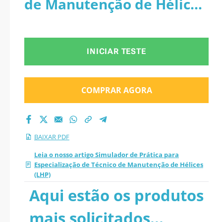
de Manutenção de Hélices
de Técnico de
(LHP) - PDF
Manutenção de
INICIAR TESTE
Hélices (LHP) 2026
PDF
COMPRAR AGORA
BAIXAR PDF
Leia o nosso artigo Simulador de Prática para
Especialização de Técnico de Manutenção de Hélices
(LHP)
Aqui estão os produtos
mais solicitados...