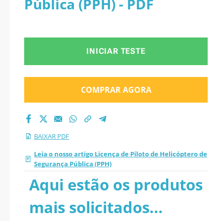
Pública (PPH) - PDF
Segurança Pública
(PPH) 2026 PDF
INICIAR TESTE
COMPRAR AGORA
BAIXAR PDF
Leia o nosso artigo Licença de Piloto de Helicóptero de
Segurança Pública (PPH)
Aqui estão os produtos
mais solicitados...