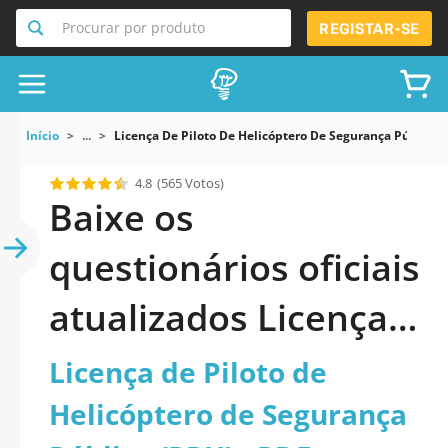
Procurar por produto
REGISTAR-SE
Início
...
Licença De Piloto De Helicóptero De Segurança Pública
4.8
(565 Votos)
Baixe os
questionários oficiais
atualizados Licença
de Piloto de
Licença de Piloto de
Helicóptero de
Helicóptero de Segurança